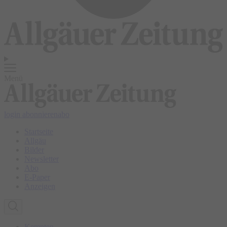
Menü
login
abonnieren
abo
Startseite
Allgäu
Bilder
Newsletter
Abo
E-Paper
Anzeigen
Kempten