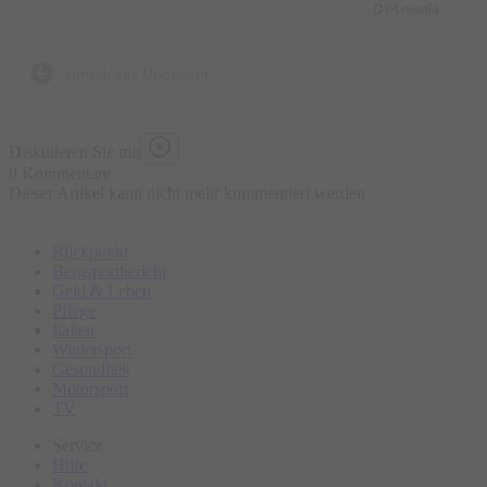
OYA media
Was ist enthalten?
- 5 kulinarische Kostproben bestehend aus traditionellen und
zurück zur Übersicht
lokalen Speisen an ausgewählten Marktständen, süß und
herzhaft
Diskutieren Sie mit
- Wasser „all you can drink“
0 Kommentare
Dieser Artikel kann nicht mehr kommentiert werden
- Geführte Tour
- Ausgebildeter Guide
Blickpunkt
Bergsportbericht
Was ist nicht enthalten?
Geld & Leben
Pflege
- Sonstige Getränke
Italien
- Restaurantbesuche mit Sitzgelegenheit
Wintersport
Gesundheit
Motorsport
Bitte erscheinen Sie ca. 15 Minuten vor Tourbeginn am
TV
Treffpunkt.
Service
Hilfe
Kontakt