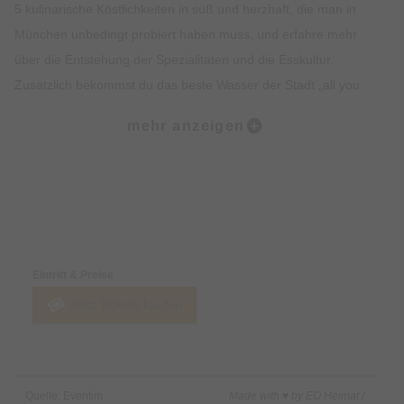
5 kulinarische Köstlichkeiten in süß und herzhaft, die man in
München unbedingt probiert haben muss, und erfahre mehr
über die Entstehung der Spezialitäten und die Esskultur.
Zusätzlich bekommst du das beste Wasser der Stadt „all you
can drink“. Lass dich vom Ambiente, der Geschichte, dem
mehr anzeigen
Insiderwissen und der Kulinarik verzaubern und lerne viel über
Bräuche, Traditionen, Kultur und Geschichte Münchens.
Highlights:
Preise & Zahlungsoptionen
5 kulinarische Kostproben auf dem Viktualienmarkt, süß und
herzhaft.
Eintritt & Preise
Erfahre alles rund um Münchner Spezialitäten wie Weißwurst,
Jetzt Tickets kaufen
Brezel oder Schmalzgebäck.
Erlebe den Viktualienmarkt in vollen Zügen und lerne viel über
die Münchner Traditionen.
Erhalte exklusives Insiderwissen und lustige Anekdote.
Quelle: Eventim
Made with ♥ by EO Heimat /