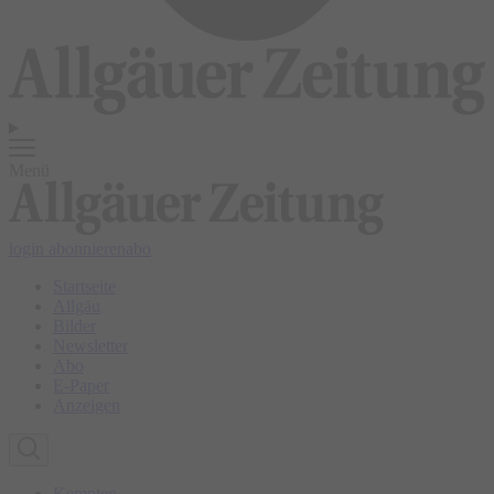
Menü
login
abonnieren
abo
Startseite
Allgäu
Bilder
Newsletter
Abo
E-Paper
Anzeigen
Kempten