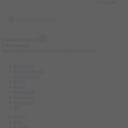
OYA media
Was ist enthalten?
- 5 kulinarische Kostproben bestehend aus traditionellen und
zurück zur Übersicht
lokalen Speisen an ausgewählten Marktständen, süß und
herzhaft
Diskutieren Sie mit
- Wasser „all you can drink“
0 Kommentare
Dieser Artikel kann nicht mehr kommentiert werden
- Geführte Tour
- Ausgebildeter Guide
Blickpunkt
Bergsportbericht
Was ist nicht enthalten?
Geld & Leben
Pflege
- Sonstige Getränke
Italien
- Restaurantbesuche mit Sitzgelegenheit
Wintersport
Gesundheit
Motorsport
Bitte erscheinen Sie ca. 15 Minuten vor Tourbeginn am
TV
Treffpunkt.
Service
Hilfe
Kontakt