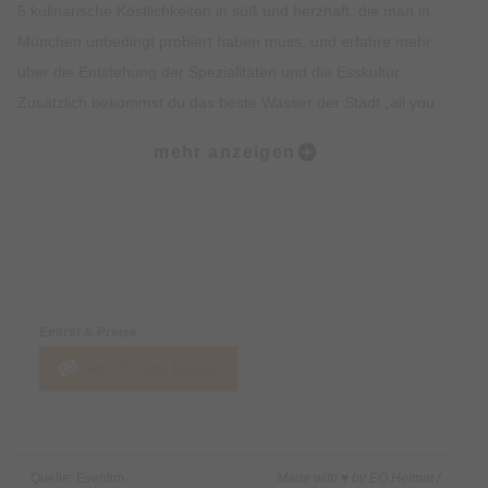
5 kulinarische Köstlichkeiten in süß und herzhaft, die man in
München unbedingt probiert haben muss, und erfahre mehr
über die Entstehung der Spezialitäten und die Esskultur.
Zusätzlich bekommst du das beste Wasser der Stadt „all you
can drink“. Lass dich vom Ambiente, der Geschichte, dem
mehr anzeigen
Insiderwissen und der Kulinarik verzaubern und lerne viel über
Bräuche, Traditionen, Kultur und Geschichte Münchens.
Highlights:
Preise & Zahlungsoptionen
5 kulinarische Kostproben auf dem Viktualienmarkt, süß und
herzhaft.
Eintritt & Preise
Erfahre alles rund um Münchner Spezialitäten wie Weißwurst,
Jetzt Tickets kaufen
Brezel oder Schmalzgebäck.
Erlebe den Viktualienmarkt in vollen Zügen und lerne viel über
die Münchner Traditionen.
Erhalte exklusives Insiderwissen und lustige Anekdote.
Quelle: Eventim
Made with ♥ by EO Heimat /