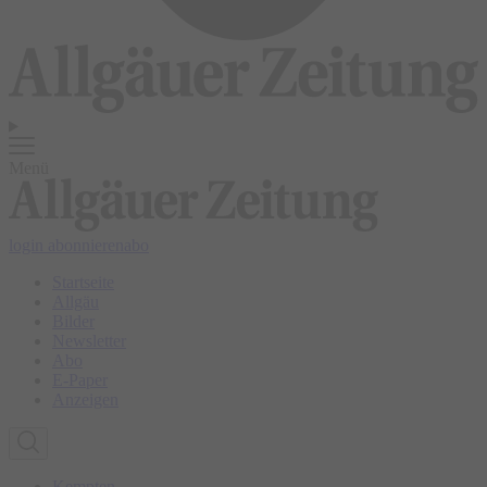
Menü
login
abonnieren
abo
Startseite
Allgäu
Bilder
Newsletter
Abo
E-Paper
Anzeigen
Kempten