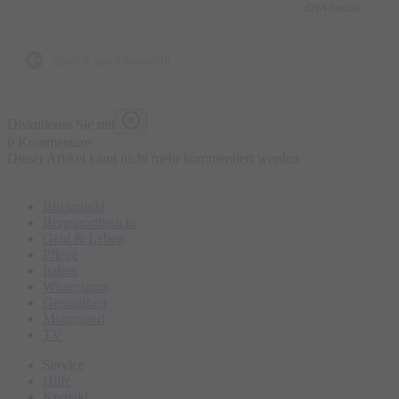
OYA media
Was ist enthalten?
- 5 kulinarische Kostproben bestehend aus traditionellen und
zurück zur Übersicht
lokalen Speisen an ausgewählten Marktständen, süß und
herzhaft
Diskutieren Sie mit
- Wasser „all you can drink“
0 Kommentare
Dieser Artikel kann nicht mehr kommentiert werden
- Geführte Tour
- Ausgebildeter Guide
Blickpunkt
Bergsportbericht
Was ist nicht enthalten?
Geld & Leben
Pflege
- Sonstige Getränke
Italien
- Restaurantbesuche mit Sitzgelegenheit
Wintersport
Gesundheit
Motorsport
Bitte erscheinen Sie ca. 15 Minuten vor Tourbeginn am
TV
Treffpunkt.
Service
Hilfe
Kontakt