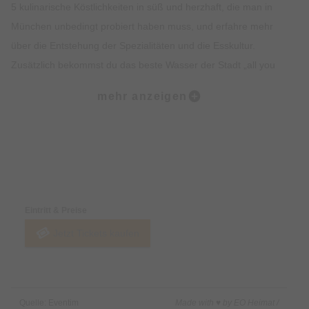
5 kulinarische Köstlichkeiten in süß und herzhaft, die man in
München unbedingt probiert haben muss, und erfahre mehr
über die Entstehung der Spezialitäten und die Esskultur.
Zusätzlich bekommst du das beste Wasser der Stadt „all you
can drink“. Lass dich vom Ambiente, der Geschichte, dem
mehr anzeigen
Insiderwissen und der Kulinarik verzaubern und lerne viel über
Bräuche, Traditionen, Kultur und Geschichte Münchens.
Highlights:
Preise & Zahlungsoptionen
5 kulinarische Kostproben auf dem Viktualienmarkt, süß und
herzhaft.
Eintritt & Preise
Erfahre alles rund um Münchner Spezialitäten wie Weißwurst,
Jetzt Tickets kaufen
Brezel oder Schmalzgebäck.
Erlebe den Viktualienmarkt in vollen Zügen und lerne viel über
die Münchner Traditionen.
Erhalte exklusives Insiderwissen und lustige Anekdote.
Quelle: Eventim
Made with ♥ by EO Heimat /