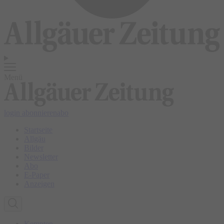
Menü
login
abonnieren
abo
Startseite
Allgäu
Bilder
Newsletter
Abo
E-Paper
Anzeigen
Kempten