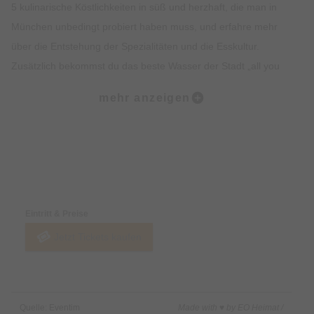
5 kulinarische Köstlichkeiten in süß und herzhaft, die man in
München unbedingt probiert haben muss, und erfahre mehr
über die Entstehung der Spezialitäten und die Esskultur.
Zusätzlich bekommst du das beste Wasser der Stadt „all you
can drink“. Lass dich vom Ambiente, der Geschichte, dem
mehr anzeigen
Insiderwissen und der Kulinarik verzaubern und lerne viel über
Bräuche, Traditionen, Kultur und Geschichte Münchens.
Highlights:
Preise & Zahlungsoptionen
5 kulinarische Kostproben auf dem Viktualienmarkt, süß und
herzhaft.
Eintritt & Preise
Erfahre alles rund um Münchner Spezialitäten wie Weißwurst,
Jetzt Tickets kaufen
Brezel oder Schmalzgebäck.
Erlebe den Viktualienmarkt in vollen Zügen und lerne viel über
die Münchner Traditionen.
Erhalte exklusives Insiderwissen und lustige Anekdote.
Quelle: Eventim
Made with ♥ by EO Heimat /