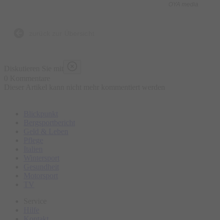
OYA media
Was ist enthalten?
- 5 kulinarische Kostproben bestehend aus traditionellen und
zurück zur Übersicht
lokalen Speisen an ausgewählten Marktständen, süß und
herzhaft
Diskutieren Sie mit
- Wasser „all you can drink“
0 Kommentare
Dieser Artikel kann nicht mehr kommentiert werden
- Geführte Tour
- Ausgebildeter Guide
Blickpunkt
Bergsportbericht
Was ist nicht enthalten?
Geld & Leben
Pflege
- Sonstige Getränke
Italien
- Restaurantbesuche mit Sitzgelegenheit
Wintersport
Gesundheit
Motorsport
Bitte erscheinen Sie ca. 15 Minuten vor Tourbeginn am
TV
Treffpunkt.
Service
Hilfe
Kontakt