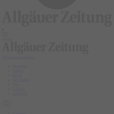
Menü
login
abonnieren
abo
Startseite
Allgäu
Bilder
Newsletter
Abo
E-Paper
Anzeigen
Kempten