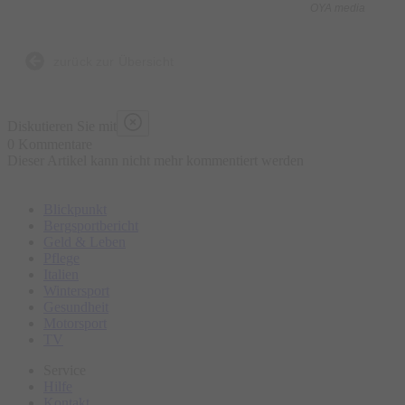
OYA media
Was ist enthalten?
- 5 kulinarische Kostproben bestehend aus traditionellen und
zurück zur Übersicht
lokalen Speisen an ausgewählten Marktständen, süß und
herzhaft
Diskutieren Sie mit
- Wasser „all you can drink“
0 Kommentare
Dieser Artikel kann nicht mehr kommentiert werden
- Geführte Tour
- Ausgebildeter Guide
Blickpunkt
Bergsportbericht
Was ist nicht enthalten?
Geld & Leben
Pflege
- Sonstige Getränke
Italien
- Restaurantbesuche mit Sitzgelegenheit
Wintersport
Gesundheit
Motorsport
Bitte erscheinen Sie ca. 15 Minuten vor Tourbeginn am
TV
Treffpunkt.
Service
Hilfe
Kontakt