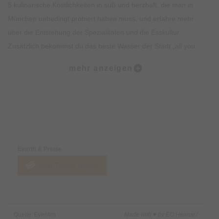
5 kulinarische Köstlichkeiten in süß und herzhaft, die man in
München unbedingt probiert haben muss, und erfahre mehr
über die Entstehung der Spezialitäten und die Esskultur.
Zusätzlich bekommst du das beste Wasser der Stadt „all you
can drink“. Lass dich vom Ambiente, der Geschichte, dem
mehr anzeigen
Insiderwissen und der Kulinarik verzaubern und lerne viel über
Bräuche, Traditionen, Kultur und Geschichte Münchens.
Highlights:
Preise & Zahlungsoptionen
5 kulinarische Kostproben auf dem Viktualienmarkt, süß und
herzhaft.
Eintritt & Preise
Erfahre alles rund um Münchner Spezialitäten wie Weißwurst,
Jetzt Tickets kaufen
Brezel oder Schmalzgebäck.
Erlebe den Viktualienmarkt in vollen Zügen und lerne viel über
die Münchner Traditionen.
Erhalte exklusives Insiderwissen und lustige Anekdote.
Quelle: Eventim
Made with ♥ by EO Heimat /