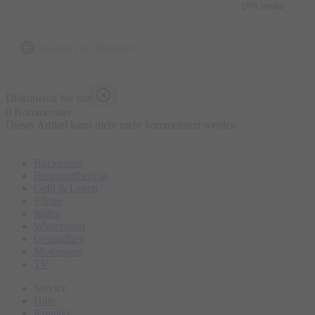
OYA media
Was ist enthalten?
- 5 kulinarische Kostproben bestehend aus traditionellen und
zurück zur Übersicht
lokalen Speisen an ausgewählten Marktständen, süß und
herzhaft
Diskutieren Sie mit
- Wasser „all you can drink“
0 Kommentare
Dieser Artikel kann nicht mehr kommentiert werden
- Geführte Tour
- Ausgebildeter Guide
Blickpunkt
Bergsportbericht
Was ist nicht enthalten?
Geld & Leben
Pflege
- Sonstige Getränke
Italien
- Restaurantbesuche mit Sitzgelegenheit
Wintersport
Gesundheit
Motorsport
Bitte erscheinen Sie ca. 15 Minuten vor Tourbeginn am
TV
Treffpunkt.
Service
Hilfe
Kontakt