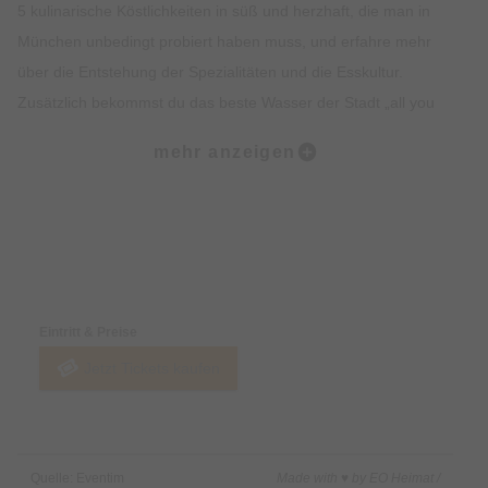
5 kulinarische Köstlichkeiten in süß und herzhaft, die man in
München unbedingt probiert haben muss, und erfahre mehr
über die Entstehung der Spezialitäten und die Esskultur.
Zusätzlich bekommst du das beste Wasser der Stadt „all you
can drink“. Lass dich vom Ambiente, der Geschichte, dem
mehr anzeigen
Insiderwissen und der Kulinarik verzaubern und lerne viel über
Bräuche, Traditionen, Kultur und Geschichte Münchens.
Highlights:
Preise & Zahlungsoptionen
5 kulinarische Kostproben auf dem Viktualienmarkt, süß und
herzhaft.
Eintritt & Preise
Erfahre alles rund um Münchner Spezialitäten wie Weißwurst,
Jetzt Tickets kaufen
Brezel oder Schmalzgebäck.
Erlebe den Viktualienmarkt in vollen Zügen und lerne viel über
die Münchner Traditionen.
Erhalte exklusives Insiderwissen und lustige Anekdote.
Quelle: Eventim
Made with ♥ by EO Heimat /