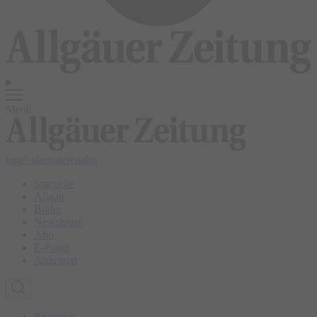
Menü
login
abonnieren
abo
Startseite
Allgäu
Bilder
Newsletter
Abo
E-Paper
Anzeigen
Kempten