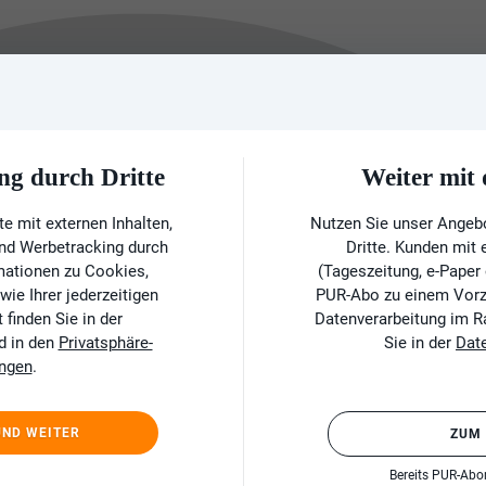
ng durch Dritte
Weiter mi
e mit externen Inhalten,
Nutzen Sie unser Angeb
und Werbetracking durch
Dritte. Kunden mit
rmationen zu Cookies,
(Tageszeitung, e-Paper
ie Ihrer jederzeitigen
PUR-Abo zu einem Vorzu
finden Sie in der
Datenverarbeitung im 
d in den
Privatsphäre-
Sie in der
Dat
ungen
.
UND WEITER
ZUM
Bereits PUR-Ab