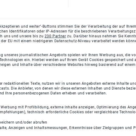
Akzeptieren und weiter"-Buttons stimmen Sie der Verarbeitung der auf Ihrem
ichen Identifikatoren oder IP-Adressen für die beschriebenen Verarbeitun
rch uns und unsere bis zu
230 Partner
zu. Darüber hinaus nehmen Sie Kenntni
 der EU mit einem niedrigeren Datenschutz-Niveau verarbeitet werden könn
ng unseres journalistischen Angebots spielen wir Ihnen Werbung aus, die v
Technologien ein. Hierbei werden auf Ihrem Gerät Cookies gespeichert und
eigen und Inhalte über verschiedene Websites hinweg basierend auf einem 
 redaktionellen Texte, nutzen wir in unseren Angeboten externe Inhalte und
casts. Die Anbieter, von denen wir diese externen Inhalten und Dienste bezi
und Ihre personenbezogenen Daten erheben und verarbeiten.
e Werbung mit Profilbildung, externe Inhalte anzeigen, Optimierung des An
empfehlungen), technisch erforderliche Cookies oder vergleichbare Technolo
peichern und/oder abrufen
halte, Anzeigen und Inhaltsmessungen, Erkenntnisse über Zielgruppen und 