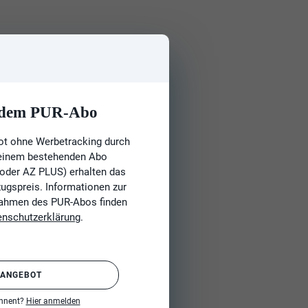
t dem PUR-Abo
ot ohne Werbetracking durch
 einem bestehenden Abo
 oder AZ PLUS) erhalten das
gspreis. Informationen zur
Rahmen des PUR-Abos finden
enschutzerklärung
.
 ANGEBOT
onnent?
Hier anmelden