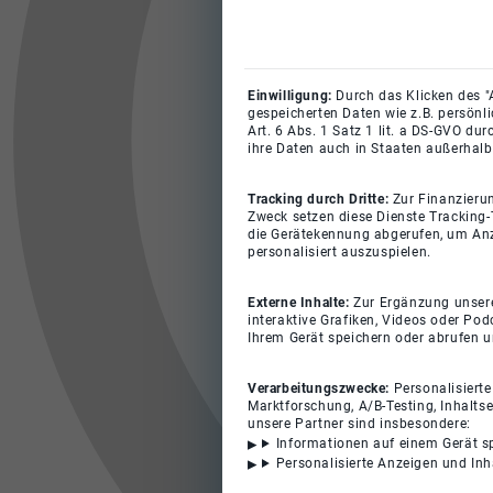
Einwilligung:
Durch das Klicken des "
gespeicherten Daten wie z.B. persönl
Art. 6 Abs. 1 Satz 1 lit. a DS-GVO du
ihre Daten auch in Staaten außerhalb
Tracking durch Dritte:
Zur Finanzieru
Zweck setzen diese Dienste Tracking-
die Gerätekennung abgerufen, um Anz
personalisiert auszuspielen.
Externe Inhalte:
Zur Ergänzung unserer
interaktive Grafiken, Videos oder Pod
Ihrem Gerät speichern oder abrufen 
Verarbeitungszwecke:
Personalisiert
Marktforschung, A/B-Testing, Inhalts
unsere Partner sind insbesondere:
Informationen auf einem Gerät s
Personalisierte Anzeigen und In