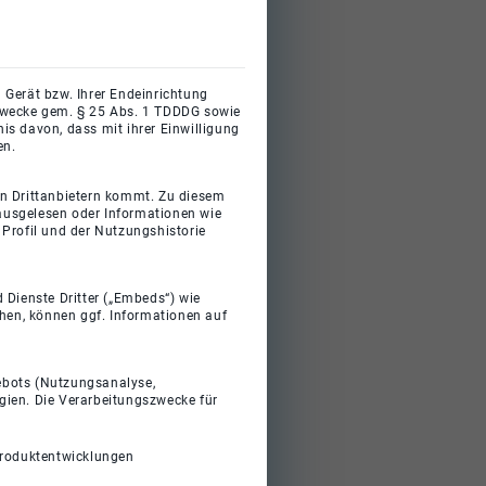
 Gerät bzw. Ihrer Endeinrichtung
gszwecke gem. § 25 Abs. 1 TDDDG sowie
s davon, dass mit ihrer Einwilligung
en.
on Drittanbietern kommt. Zu diesem
 ausgelesen oder Informationen wie
Profil und der Nutzungshistorie
 Dienste Dritter („Embeds“) wie
ehen, können ggf. Informationen auf
gebots (Nutzungsanalyse,
gien. Die Verarbeitungszwecke für
Produktentwicklungen