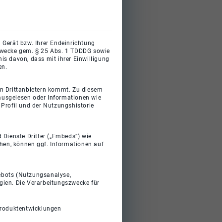
 Gerät bzw. Ihrer Endeinrichtung
gszwecke gem. § 25 Abs. 1 TDDDG sowie
s davon, dass mit ihrer Einwilligung
en.
on Drittanbietern kommt. Zu diesem
 ausgelesen oder Informationen wie
Profil und der Nutzungshistorie
 Dienste Dritter („Embeds“) wie
ehen, können ggf. Informationen auf
gebots (Nutzungsanalyse,
gien. Die Verarbeitungszwecke für
Produktentwicklungen