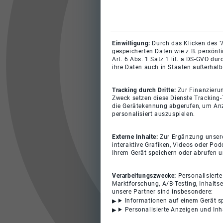
Einwilligung:
Durch das Klicken des "
gespeicherten Daten wie z.B. persönl
Art. 6 Abs. 1 Satz 1 lit. a DS-GVO du
ihre Daten auch in Staaten außerhalb
Tracking durch Dritte:
Zur Finanzieru
Zweck setzen diese Dienste Tracking-
die Gerätekennung abgerufen, um Anz
personalisiert auszuspielen.
Externe Inhalte:
Zur Ergänzung unserer
interaktive Grafiken, Videos oder Pod
Ihrem Gerät speichern oder abrufen 
Verarbeitungszwecke:
Personalisiert
Marktforschung, A/B-Testing, Inhalts
unsere Partner sind insbesondere:
Informationen auf einem Gerät s
Personalisierte Anzeigen und In