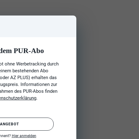
t dem PUR-Abo
ot ohne Werbetracking durch
 einem bestehenden Abo
 oder AZ PLUS) erhalten das
gspreis. Informationen zur
Rahmen des PUR-Abos finden
enschutzerklärung
.
 ANGEBOT
onnent?
Hier anmelden