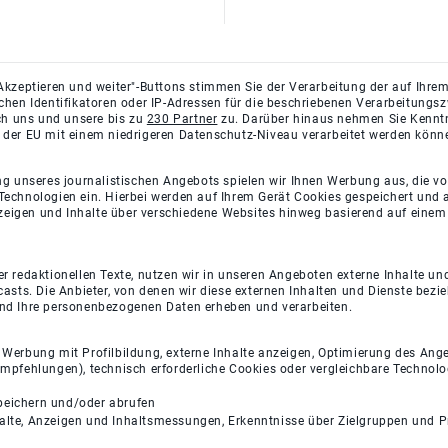
Akzeptieren und weiter"-Buttons stimmen Sie der Verarbeitung der auf Ihrem
ichen Identifikatoren oder IP-Adressen für die beschriebenen Verarbeitun
rch uns und unsere bis zu
230 Partner
zu. Darüber hinaus nehmen Sie Kenntni
 der EU mit einem niedrigeren Datenschutz-Niveau verarbeitet werden könn
ng unseres journalistischen Angebots spielen wir Ihnen Werbung aus, die v
Technologien ein. Hierbei werden auf Ihrem Gerät Cookies gespeichert und
eigen und Inhalte über verschiedene Websites hinweg basierend auf einem 
 redaktionellen Texte, nutzen wir in unseren Angeboten externe Inhalte und
casts. Die Anbieter, von denen wir diese externen Inhalten und Dienste bezi
und Ihre personenbezogenen Daten erheben und verarbeiten.
e Werbung mit Profilbildung, externe Inhalte anzeigen, Optimierung des An
empfehlungen), technisch erforderliche Cookies oder vergleichbare Technolo
peichern und/oder abrufen
halte, Anzeigen und Inhaltsmessungen, Erkenntnisse über Zielgruppen und 