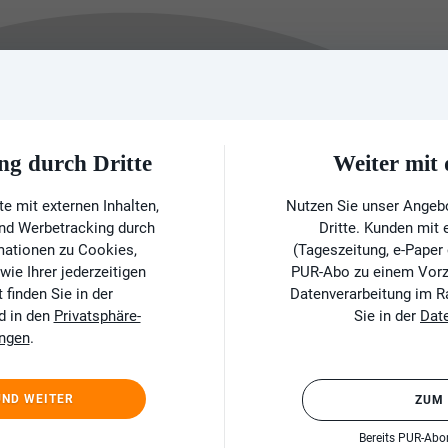
ng durch Dritte
Weiter mi
e mit externen Inhalten,
Nutzen Sie unser Angeb
und Werbetracking durch
Dritte. Kunden mit
rmationen zu Cookies,
(Tageszeitung, e-Paper
ie Ihrer jederzeitigen
PUR-Abo zu einem Vorzu
finden Sie in der
Datenverarbeitung im 
d in den
Privatsphäre-
Sie in der
Dat
ungen
.
UND WEITER
ZUM
Bereits PUR-Ab