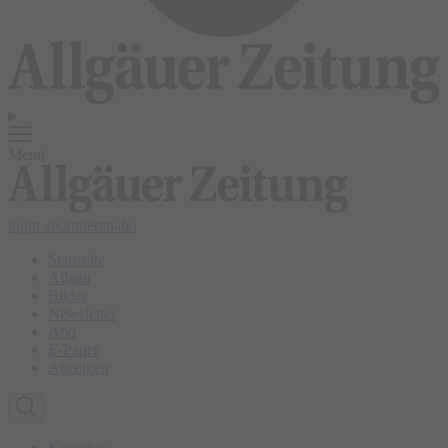
Menü
login
abonnieren
abo
Startseite
Allgäu
Bilder
Newsletter
Abo
E-Paper
Anzeigen
Kempten