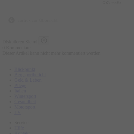
OYA media
Was ist enthalten?
- 5 kulinarische Kostproben bestehend aus traditionellen und
zurück zur Übersicht
lokalen Speisen an ausgewählten Marktständen, süß und
herzhaft
Diskutieren Sie mit
- Wasser „all you can drink“
0 Kommentare
Dieser Artikel kann nicht mehr kommentiert werden
- Geführte Tour
- Ausgebildeter Guide
Blickpunkt
Bergsportbericht
Was ist nicht enthalten?
Geld & Leben
Pflege
- Sonstige Getränke
Italien
- Restaurantbesuche mit Sitzgelegenheit
Wintersport
Gesundheit
Motorsport
Bitte erscheinen Sie ca. 15 Minuten vor Tourbeginn am
TV
Treffpunkt.
Service
Hilfe
Kontakt