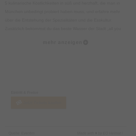
5 kulinarische Köstlichkeiten in süß und herzhaft, die man in
München unbedingt probiert haben muss, und erfahre mehr
über die Entstehung der Spezialitäten und die Esskultur.
Zusätzlich bekommst du das beste Wasser der Stadt „all you
can drink“. Lass dich vom Ambiente, der Geschichte, dem
mehr anzeigen
Insiderwissen und der Kulinarik verzaubern und lerne viel über
Bräuche, Traditionen, Kultur und Geschichte Münchens.
Highlights:
Preise & Zahlungsoptionen
5 kulinarische Kostproben auf dem Viktualienmarkt, süß und
herzhaft.
Eintritt & Preise
Erfahre alles rund um Münchner Spezialitäten wie Weißwurst,
Jetzt Tickets kaufen
Brezel oder Schmalzgebäck.
Erlebe den Viktualienmarkt in vollen Zügen und lerne viel über
die Münchner Traditionen.
Erhalte exklusives Insiderwissen und lustige Anekdote.
Quelle: Eventim
Made with ♥ by EO Heimat /