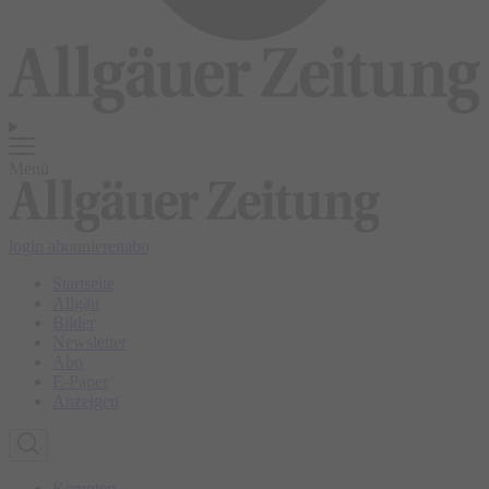
Menü
login
abonnieren
abo
Startseite
Allgäu
Bilder
Newsletter
Abo
E-Paper
Anzeigen
Kempten