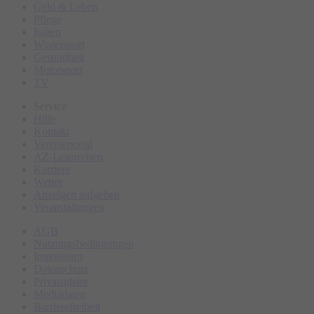
Geld & Leben
Pflege
Italien
Wintersport
Gesundheit
Motorsport
TV
Service
Hilfe
Kontakt
Vereineportal
AZ-Leserreisen
Karriere
Wetter
Anzeigen aufgeben
Veranstaltungen
AGB
Nutzungsbedingungen
Impressum
Datenschutz
Privatsphäre
Mediadaten
Barrierefreiheit