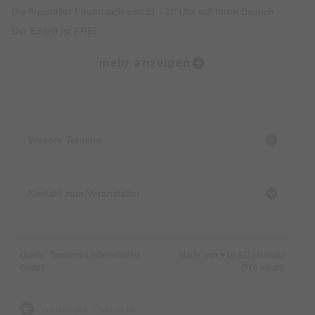
Die Aussteller freuen sich von 11 - 18 Uhr auf Ihren Besuch.
Der Eintritt ist FREI.
mehr anzeigen
VERANSTALTER: Hovo-Event | Joachim Hoevel Sägmühle 2
74321 Bietigheim-Bissingen | 0170 5280018 | hovo-
event@web.de
Start:
Weitere Termine
Kurhaus Fiskina
Kontakt zum Veranstalter
Quelle: Tourismus Hörnerdörfer
Made with ♥ by EO Heimat /
GmbH
OYA media
zurück zur Übersicht