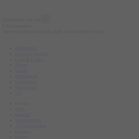
Diskutieren Sie mit
0 Kommentare
Dieser Artikel kann nicht mehr kommentiert werden
Blickpunkt
Bergsportbericht
Geld & Leben
Pflege
Italien
Wintersport
Gesundheit
Motorsport
TV
Service
Hilfe
Kontakt
Vereineportal
AZ-Leserreisen
Karriere
Wetter