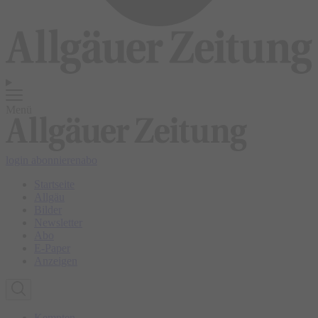
Menü
login
abonnieren
abo
Startseite
Allgäu
Bilder
Newsletter
Abo
E-Paper
Anzeigen
Kempten