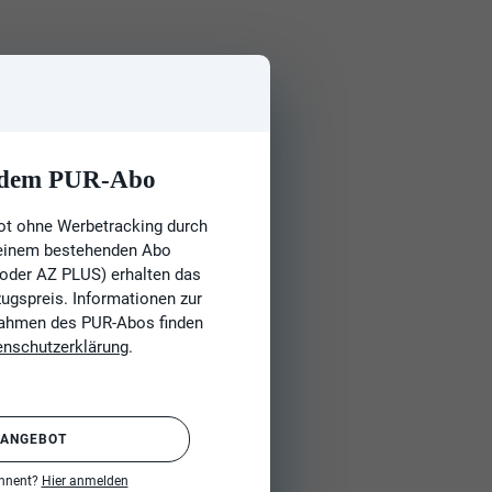
t dem PUR-Abo
ot ohne Werbetracking durch
 einem bestehenden Abo
 oder AZ PLUS) erhalten das
gspreis. Informationen zur
Rahmen des PUR-Abos finden
enschutzerklärung
.
 ANGEBOT
onnent?
Hier anmelden