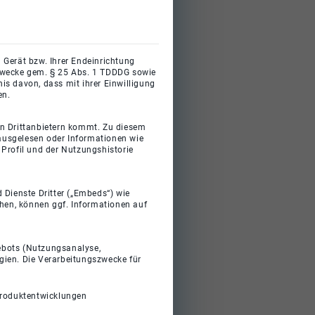
 Gerät bzw. Ihrer Endeinrichtung
gszwecke gem. § 25 Abs. 1 TDDDG sowie
s davon, dass mit ihrer Einwilligung
en.
on Drittanbietern kommt. Zu diesem
 ausgelesen oder Informationen wie
Profil und der Nutzungshistorie
 Dienste Dritter („Embeds“) wie
ehen, können ggf. Informationen auf
gebots (Nutzungsanalyse,
gien. Die Verarbeitungszwecke für
Produktentwicklungen