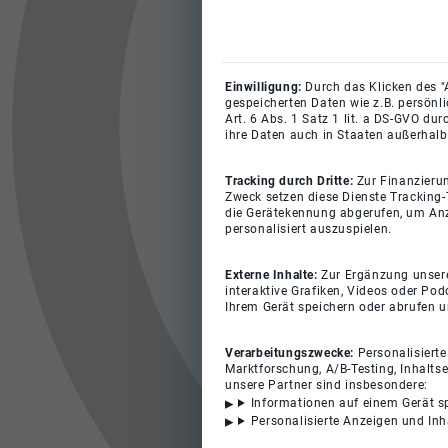
Einwilligung:
Durch das Klicken des "
gespeicherten Daten wie z.B. persönl
Art. 6 Abs. 1 Satz 1 lit. a DS-GVO du
ihre Daten auch in Staaten außerhalb
Tracking durch Dritte:
Zur Finanzieru
Zweck setzen diese Dienste Tracking-
die Gerätekennung abgerufen, um Anz
personalisiert auszuspielen.
Externe Inhalte:
Zur Ergänzung unserer
interaktive Grafiken, Videos oder Pod
Ihrem Gerät speichern oder abrufen 
Verarbeitungszwecke:
Personalisiert
Marktforschung, A/B-Testing, Inhalts
unsere Partner sind insbesondere:
Informationen auf einem Gerät s
Personalisierte Anzeigen und In