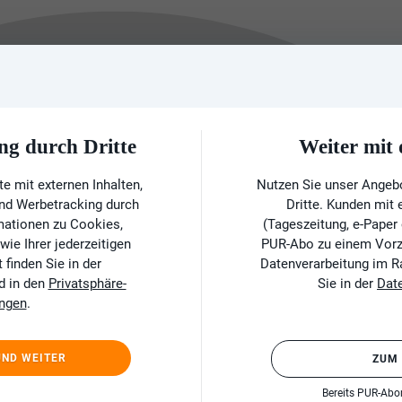
ng durch Dritte
Weiter mi
e mit externen Inhalten,
Nutzen Sie unser Angeb
und Werbetracking durch
Dritte. Kunden mit
rmationen zu Cookies,
(Tageszeitung, e-Paper
ie Ihrer jederzeitigen
PUR-Abo zu einem Vorzu
finden Sie in der
Datenverarbeitung im 
d in den
Privatsphäre-
Sie in der
Dat
ungen
.
UND WEITER
ZUM
Bereits PUR-Ab