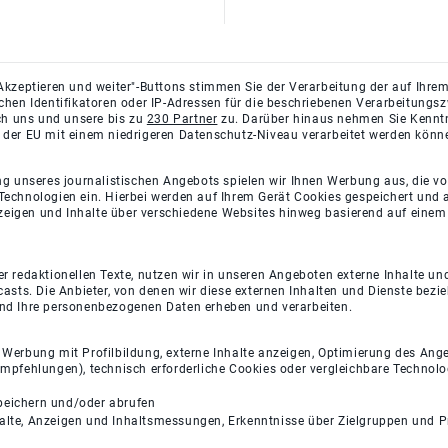
Akzeptieren und weiter"-Buttons stimmen Sie der Verarbeitung der auf Ihrem
ichen Identifikatoren oder IP-Adressen für die beschriebenen Verarbeitun
rch uns und unsere bis zu
230 Partner
zu. Darüber hinaus nehmen Sie Kenntni
 der EU mit einem niedrigeren Datenschutz-Niveau verarbeitet werden könn
ng unseres journalistischen Angebots spielen wir Ihnen Werbung aus, die v
Technologien ein. Hierbei werden auf Ihrem Gerät Cookies gespeichert und
eigen und Inhalte über verschiedene Websites hinweg basierend auf einem 
 redaktionellen Texte, nutzen wir in unseren Angeboten externe Inhalte und
casts. Die Anbieter, von denen wir diese externen Inhalten und Dienste bezi
und Ihre personenbezogenen Daten erheben und verarbeiten.
e Werbung mit Profilbildung, externe Inhalte anzeigen, Optimierung des An
empfehlungen), technisch erforderliche Cookies oder vergleichbare Technolo
peichern und/oder abrufen
halte, Anzeigen und Inhaltsmessungen, Erkenntnisse über Zielgruppen und 