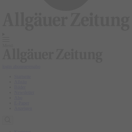
Menü
login
abonnieren
abo
Startseite
Allgäu
Bilder
Newsletter
Abo
E-Paper
Anzeigen
Kempten