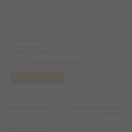
Preise & Zahlungsoptionen
Eintritt & Preise
8 Tickets verfügbar
Oberstdorfer Ferienkinder
Preis: 5.00
Ferienkinder aus umliegenden Gemeinden
Preis: 10.00
Jetzt Tickets kaufen
Quelle: Markt Oberstdorf
Made with ♥ by EO Heimat /
OYA media
zurück zur Übersicht