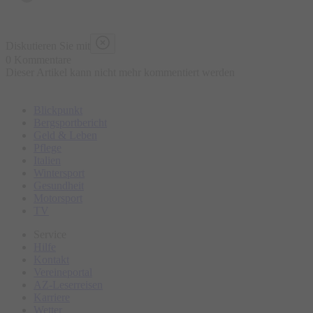
Diskutieren Sie mit
0 Kommentare
Dieser Artikel kann nicht mehr kommentiert werden
Blickpunkt
Bergsportbericht
Geld & Leben
Pflege
Italien
Wintersport
Gesundheit
Motorsport
TV
Service
Hilfe
Kontakt
Vereineportal
AZ-Leserreisen
Karriere
Wetter