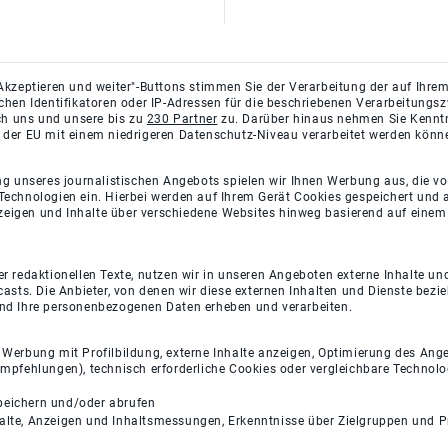
Akzeptieren und weiter"-Buttons stimmen Sie der Verarbeitung der auf Ihrem
ichen Identifikatoren oder IP-Adressen für die beschriebenen Verarbeitun
rch uns und unsere bis zu
230 Partner
zu. Darüber hinaus nehmen Sie Kenntni
 der EU mit einem niedrigeren Datenschutz-Niveau verarbeitet werden könn
ng unseres journalistischen Angebots spielen wir Ihnen Werbung aus, die v
Technologien ein. Hierbei werden auf Ihrem Gerät Cookies gespeichert und
eigen und Inhalte über verschiedene Websites hinweg basierend auf einem 
 redaktionellen Texte, nutzen wir in unseren Angeboten externe Inhalte und
casts. Die Anbieter, von denen wir diese externen Inhalten und Dienste bezi
und Ihre personenbezogenen Daten erheben und verarbeiten.
e Werbung mit Profilbildung, externe Inhalte anzeigen, Optimierung des An
empfehlungen), technisch erforderliche Cookies oder vergleichbare Technolo
peichern und/oder abrufen
halte, Anzeigen und Inhaltsmessungen, Erkenntnisse über Zielgruppen und 