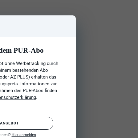
t dem PUR-Abo
ot ohne Werbetracking durch
 einem bestehenden Abo
 oder AZ PLUS) erhalten das
gspreis. Informationen zur
Rahmen des PUR-Abos finden
enschutzerklärung
.
 ANGEBOT
onnent?
Hier anmelden