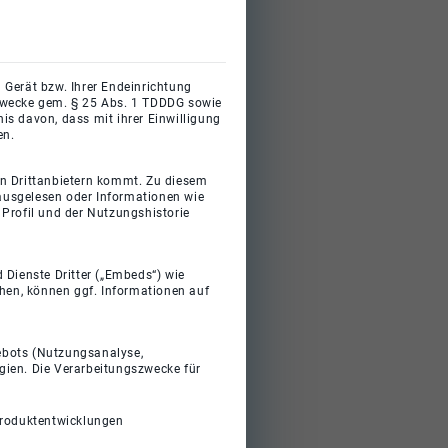
 Gerät bzw. Ihrer Endeinrichtung
gszwecke gem. § 25 Abs. 1 TDDDG sowie
s davon, dass mit ihrer Einwilligung
en.
on Drittanbietern kommt. Zu diesem
 ausgelesen oder Informationen wie
Profil und der Nutzungshistorie
 Dienste Dritter („Embeds“) wie
ehen, können ggf. Informationen auf
gebots (Nutzungsanalyse,
gien. Die Verarbeitungszwecke für
Produktentwicklungen