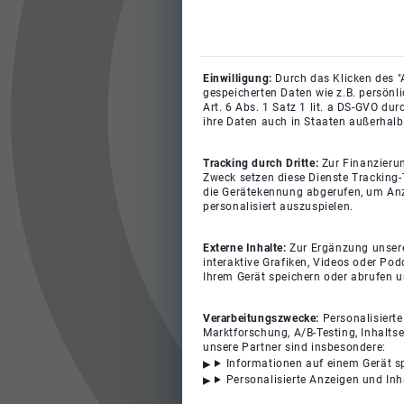
Einwilligung:
Durch das Klicken des "
gespeicherten Daten wie z.B. persönl
Art. 6 Abs. 1 Satz 1 lit. a DS-GVO du
ihre Daten auch in Staaten außerhalb
Tracking durch Dritte:
Zur Finanzieru
Zweck setzen diese Dienste Tracking-
die Gerätekennung abgerufen, um Anz
personalisiert auszuspielen.
Externe Inhalte:
Zur Ergänzung unserer
interaktive Grafiken, Videos oder Pod
Ihrem Gerät speichern oder abrufen 
Verarbeitungszwecke:
Personalisiert
Marktforschung, A/B-Testing, Inhalts
unsere Partner sind insbesondere:
Informationen auf einem Gerät s
Personalisierte Anzeigen und In