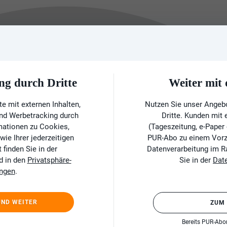
ng durch Dritte
Weiter mi
e mit externen Inhalten,
Nutzen Sie unser Angeb
und Werbetracking durch
Dritte. Kunden mit
rmationen zu Cookies,
(Tageszeitung, e-Paper
ie Ihrer jederzeitigen
PUR-Abo zu einem Vorzu
finden Sie in der
Datenverarbeitung im 
d in den
Privatsphäre-
Sie in der
Dat
ungen
.
UND WEITER
ZUM
Bereits PUR-Ab