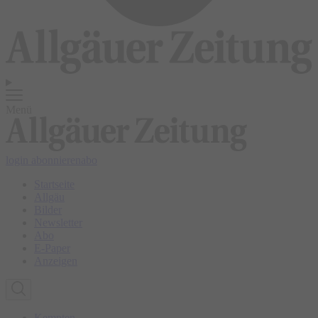
Menü
login
abonnieren
abo
Startseite
Allgäu
Bilder
Newsletter
Abo
E-Paper
Anzeigen
Kempten