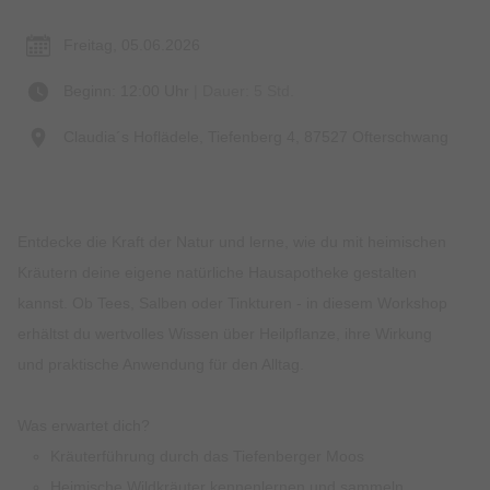
Freitag, 05.06.2026
Beginn: 12:00 Uhr
| Dauer: 5 Std.
Claudia´s Hoflädele, Tiefenberg 4, 87527 Ofterschwang
Entdecke die Kraft der Natur und lerne, wie du mit heimischen
Kräutern deine eigene natürliche Hausapotheke gestalten
kannst. Ob Tees, Salben oder Tinkturen - in diesem Workshop
erhältst du wertvolles Wissen über Heilpflanze, ihre Wirkung
und praktische Anwendung für den Alltag.
Was erwartet dich?
Kräuterführung durch das Tiefenberger Moos
Heimische Wildkräuter kennenlernen und sammeln