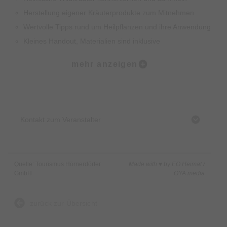
Herstellung eigener Kräuterprodukte zum Mitnehmen
Wertvolle Tipps rund um Heilpflanzen und ihre Anwendung
Kleines Handout, Materialien sind inklusive
Getränke und Snacks sind inklusive
mehr anzeigen
Preis: 90,00 € pro Person
Anmeldung: bei Claudia (0171 6582639) oder bei Daniela
(0152 22054077)
Kontakt zum Veranstalter
Start:
Claudia´s Hoflädele
Quelle: Tourismus Hörnerdörfer
Made with ♥ by EO Heimat /
GmbH
OYA media
zurück zur Übersicht