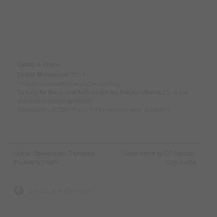
Wichtige Informationen:
Bergfahrt von 17:30 - 19 Uhr.
Preise & Zahlungsoptionen
Küche im Bergrestaurant bis 19 Uhr geöffnet.
Eintritt & Preise
Beginn Veranstaltung 19 Uhr.
Eintritt Mondnacht:
35.- €
Tickets: www.andrea-lerpscher.de/shop
Tickets für Berg- und Talfahrt mit der Hochgratbahn:
25.- € (an
Talfahrt um 21:30 Uhr.
der Hochgratbahn zu lösen)
Gästekarten, 3-Täler-Pass, O-Plus werden nicht akzeptiert.
Quelle: Oberstaufen Tourismus
Made with ♥ by EO Heimat /
Marketing GmbH
OYA media
zurück zur Übersicht