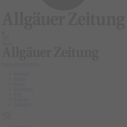
Menü
login
abonnieren
abo
Startseite
Allgäu
Bilder
Newsletter
Abo
E-Paper
Anzeigen
Kempten