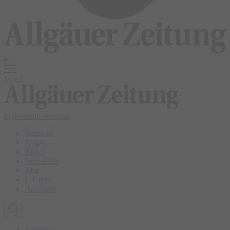
Menü
login
abonnieren
abo
Startseite
Allgäu
Bilder
Newsletter
Abo
E-Paper
Anzeigen
Kempten