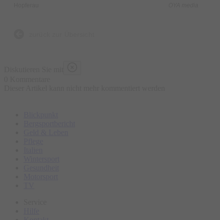
Hopferau
OYA media
zurück zur Übersicht
Diskutieren Sie mit
0 Kommentare
Dieser Artikel kann nicht mehr kommentiert werden
Blickpunkt
Bergsportbericht
Geld & Leben
Pflege
Italien
Wintersport
Gesundheit
Motorsport
TV
Service
Hilfe
Kontakt