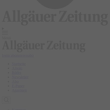
Menü
login
abonnieren
abo
Startseite
Allgäu
Bilder
Newsletter
Abo
E-Paper
Anzeigen
Kempten