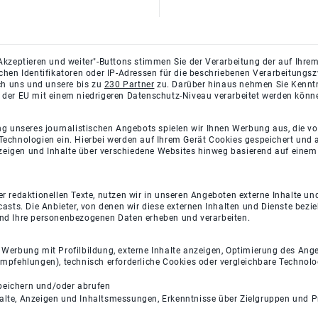
Akzeptieren und weiter"-Buttons stimmen Sie der Verarbeitung der auf Ihrem
ichen Identifikatoren oder IP-Adressen für die beschriebenen Verarbeitun
rch uns und unsere bis zu
230 Partner
zu. Darüber hinaus nehmen Sie Kenntni
 der EU mit einem niedrigeren Datenschutz-Niveau verarbeitet werden könn
ng unseres journalistischen Angebots spielen wir Ihnen Werbung aus, die v
Technologien ein. Hierbei werden auf Ihrem Gerät Cookies gespeichert und
eigen und Inhalte über verschiedene Websites hinweg basierend auf einem 
 redaktionellen Texte, nutzen wir in unseren Angeboten externe Inhalte und
casts. Die Anbieter, von denen wir diese externen Inhalten und Dienste bezi
und Ihre personenbezogenen Daten erheben und verarbeiten.
e Werbung mit Profilbildung, externe Inhalte anzeigen, Optimierung des An
empfehlungen), technisch erforderliche Cookies oder vergleichbare Technolo
peichern und/oder abrufen
halte, Anzeigen und Inhaltsmessungen, Erkenntnisse über Zielgruppen und 