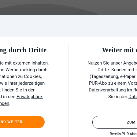
ng durch Dritte
Weiter mi
e mit externen Inhalten,
Nutzen Sie unser Angeb
und Werbetracking durch
Dritte. Kunden mit
rmationen zu Cookies,
(Tageszeitung, e-Paper
ie Ihrer jederzeitigen
PUR-Abo zu einem Vorzu
finden Sie in der
Datenverarbeitung im 
d in den
Privatsphäre-
Sie in der
Dat
ungen
.
UND WEITER
ZUM
Bereits PUR-Ab