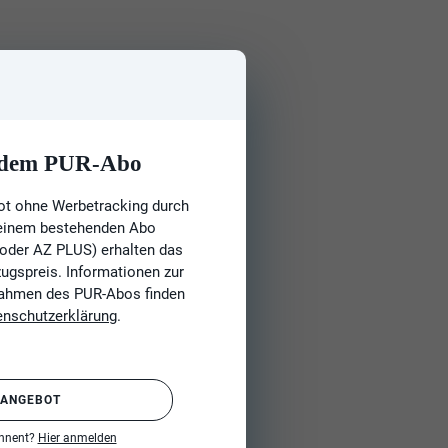
t dem PUR-Abo
ot ohne Werbetracking durch
 einem bestehenden Abo
 oder AZ PLUS) erhalten das
gspreis. Informationen zur
Rahmen des PUR-Abos finden
enschutzerklärung
.
 ANGEBOT
onnent?
Hier anmelden