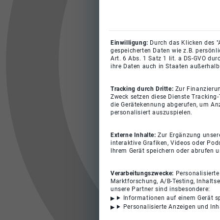
Einwilligung:
Durch das Klicken des "
gespeicherten Daten wie z.B. persönl
Art. 6 Abs. 1 Satz 1 lit. a DS-GVO du
ihre Daten auch in Staaten außerhalb
Tracking durch Dritte:
Zur Finanzieru
Zweck setzen diese Dienste Tracking-
die Gerätekennung abgerufen, um Anz
personalisiert auszuspielen.
Externe Inhalte:
Zur Ergänzung unserer
interaktive Grafiken, Videos oder Pod
Ihrem Gerät speichern oder abrufen 
Verarbeitungszwecke:
Personalisiert
Marktforschung, A/B-Testing, Inhalts
unsere Partner sind insbesondere:
Informationen auf einem Gerät s
Personalisierte Anzeigen und In