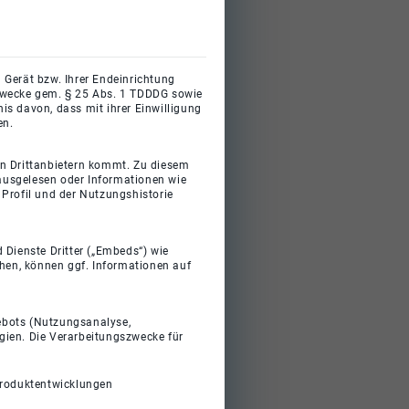
 Gerät bzw. Ihrer Endeinrichtung
gszwecke gem. § 25 Abs. 1 TDDDG sowie
s davon, dass mit ihrer Einwilligung
en.
on Drittanbietern kommt. Zu diesem
 ausgelesen oder Informationen wie
Profil und der Nutzungshistorie
 Dienste Dritter („Embeds“) wie
ehen, können ggf. Informationen auf
gebots (Nutzungsanalyse,
gien. Die Verarbeitungszwecke für
Produktentwicklungen