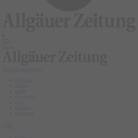
Menü
login
abonnieren
abo
Startseite
Allgäu
Bilder
Newsletter
Abo
E-Paper
Anzeigen
Kempten