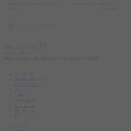
Quelle: Stadtmarketing Kempten
Made with ♥ by EO Heimat /
sein können.
GmbH
OYA media
Start:
online
zurück zur Übersicht
Diskutieren Sie mit
0 Kommentare
Dieser Artikel kann nicht mehr kommentiert werden
Blickpunkt
Bergsportbericht
Geld & Leben
Pflege
Italien
Wintersport
Gesundheit
Motorsport
TV
Service