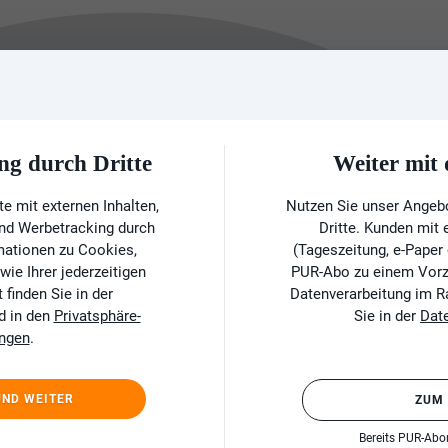
ng durch Dritte
Weiter mi
e mit externen Inhalten,
Nutzen Sie unser Angeb
und Werbetracking durch
Dritte. Kunden mit
rmationen zu Cookies,
(Tageszeitung, e-Paper
ie Ihrer jederzeitigen
PUR-Abo zu einem Vorzu
finden Sie in der
Datenverarbeitung im 
d in den
Privatsphäre-
Sie in der
Dat
ungen
.
UND WEITER
ZUM
Bereits PUR-Ab