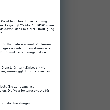
 Gerät bzw. Ihrer Endeinrichtung
gszwecke gem. § 25 Abs. 1 TDDDG sowie
s davon, dass mit ihrer Einwilligung
en.
on Drittanbietern kommt. Zu diesem
 ausgelesen oder Informationen wie
Profil und der Nutzungshistorie
 Dienste Dritter („Embeds“) wie
ehen, können ggf. Informationen auf
gebots (Nutzungsanalyse,
gien. Die Verarbeitungszwecke für
Produktentwicklungen