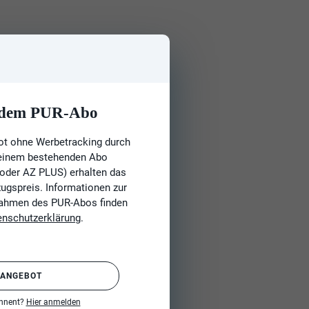
t dem PUR-Abo
ot ohne Werbetracking durch
 einem bestehenden Abo
 oder AZ PLUS) erhalten das
gspreis. Informationen zur
Rahmen des PUR-Abos finden
enschutzerklärung
.
 ANGEBOT
onnent?
Hier anmelden