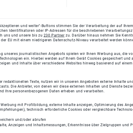
Akzeptieren und weiter"-Buttons stimmen Sie der Verarbeitung der auf Ihrem
ichen Identifikatoren oder IP-Adressen für die beschriebenen Verarbeitun
rch uns und unsere bis zu
230 Partner
zu. Darüber hinaus nehmen Sie Kenntni
 der EU mit einem niedrigeren Datenschutz-Niveau verarbeitet werden könn
ng unseres journalistischen Angebots spielen wir Ihnen Werbung aus, die v
Technologien ein. Hierbei werden auf Ihrem Gerät Cookies gespeichert und
eigen und Inhalte über verschiedene Websites hinweg basierend auf einem 
 redaktionellen Texte, nutzen wir in unseren Angeboten externe Inhalte und
casts. Die Anbieter, von denen wir diese externen Inhalten und Dienste bezi
und Ihre personenbezogenen Daten erheben und verarbeiten.
e Werbung mit Profilbildung, externe Inhalte anzeigen, Optimierung des An
empfehlungen), technisch erforderliche Cookies oder vergleichbare Technolo
peichern und/oder abrufen
halte, Anzeigen und Inhaltsmessungen, Erkenntnisse über Zielgruppen und 