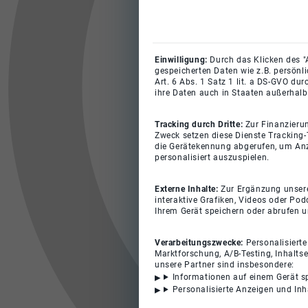
Einwilligung:
Durch das Klicken des "
gespeicherten Daten wie z.B. persönl
Art. 6 Abs. 1 Satz 1 lit. a DS-GVO du
ihre Daten auch in Staaten außerhalb
Tracking durch Dritte:
Zur Finanzieru
Zweck setzen diese Dienste Tracking-
die Gerätekennung abgerufen, um Anz
personalisiert auszuspielen.
Externe Inhalte:
Zur Ergänzung unserer
interaktive Grafiken, Videos oder Pod
Ihrem Gerät speichern oder abrufen 
Verarbeitungszwecke:
Personalisiert
Marktforschung, A/B-Testing, Inhalts
unsere Partner sind insbesondere:
Informationen auf einem Gerät s
Personalisierte Anzeigen und In