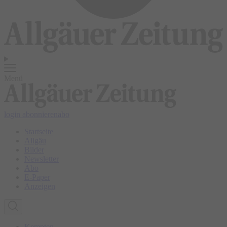
Menü
login
abonnieren
abo
Startseite
Allgäu
Bilder
Newsletter
Abo
E-Paper
Anzeigen
Kempten