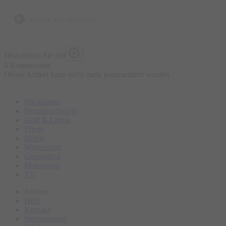
umgehen.
zurück zur Übersicht
Diskutieren Sie mit
0 Kommentare
Dieser Artikel kann nicht mehr kommentiert werden
Blickpunkt
Bergsportbericht
Geld & Leben
Pflege
Italien
Wintersport
Gesundheit
Motorsport
TV
Service
Hilfe
Kontakt
Vereineportal