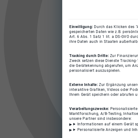
Einwilligung:
Durch das Klicken des "
gespeicherten Daten wie z.B. persönl
Art. 6 Abs. 1 Satz 1 lit. a DS-GVO du
ihre Daten auch in Staaten außerhalb
Tracking durch Dritte:
Zur Finanzieru
Zweck setzen diese Dienste Tracking-
die Gerätekennung abgerufen, um Anz
personalisiert auszuspielen.
Externe Inhalte:
Zur Ergänzung unserer
interaktive Grafiken, Videos oder Pod
Ihrem Gerät speichern oder abrufen 
Verarbeitungszwecke:
Personalisiert
Marktforschung, A/B-Testing, Inhalts
unsere Partner sind insbesondere:
Informationen auf einem Gerät s
Personalisierte Anzeigen und In