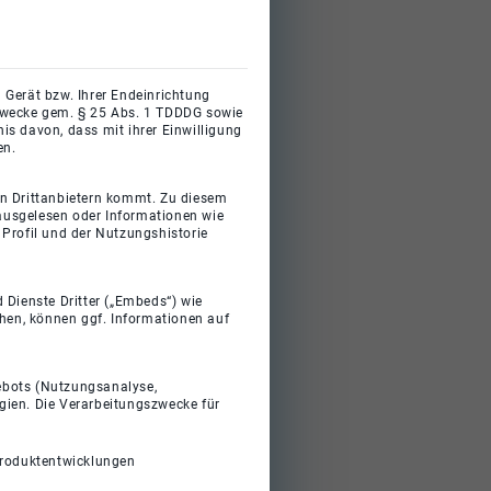
 Gerät bzw. Ihrer Endeinrichtung
gszwecke gem. § 25 Abs. 1 TDDDG sowie
s davon, dass mit ihrer Einwilligung
en.
on Drittanbietern kommt. Zu diesem
 ausgelesen oder Informationen wie
Profil und der Nutzungshistorie
 Dienste Dritter („Embeds“) wie
ehen, können ggf. Informationen auf
gebots (Nutzungsanalyse,
gien. Die Verarbeitungszwecke für
Produktentwicklungen