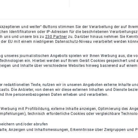
Akzeptieren und weiter"-Buttons stimmen Sie der Verarbeitung der auf Ihrem
ichen Identifikatoren oder IP-Adressen für die beschriebenen Verarbeitun
rch uns und unsere bis zu
230 Partner
zu. Darüber hinaus nehmen Sie Kenntni
 der EU mit einem niedrigeren Datenschutz-Niveau verarbeitet werden könn
ng unseres journalistischen Angebots spielen wir Ihnen Werbung aus, die v
Technologien ein. Hierbei werden auf Ihrem Gerät Cookies gespeichert und
eigen und Inhalte über verschiedene Websites hinweg basierend auf einem 
 redaktionellen Texte, nutzen wir in unseren Angeboten externe Inhalte und
casts. Die Anbieter, von denen wir diese externen Inhalten und Dienste bezi
und Ihre personenbezogenen Daten erheben und verarbeiten.
e Werbung mit Profilbildung, externe Inhalte anzeigen, Optimierung des An
empfehlungen), technisch erforderliche Cookies oder vergleichbare Technolo
peichern und/oder abrufen
halte, Anzeigen und Inhaltsmessungen, Erkenntnisse über Zielgruppen und 