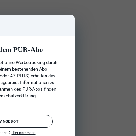
t dem PUR-Abo
ot ohne Werbetracking durch
 einem bestehenden Abo
 oder AZ PLUS) erhalten das
gspreis. Informationen zur
Rahmen des PUR-Abos finden
enschutzerklärung
.
 ANGEBOT
onnent?
Hier anmelden