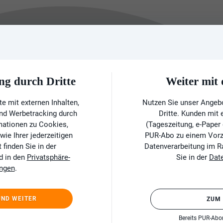
ng durch Dritte
Weiter mi
e mit externen Inhalten,
Nutzen Sie unser Angeb
und Werbetracking durch
Dritte. Kunden mit
rmationen zu Cookies,
(Tageszeitung, e-Paper
ie Ihrer jederzeitigen
PUR-Abo zu einem Vorzu
finden Sie in der
Datenverarbeitung im 
d in den
Privatsphäre-
Sie in der
Dat
ungen
.
UND WEITER
ZUM
Bereits PUR-Ab