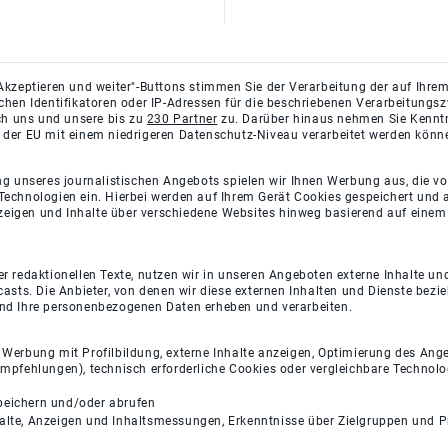
Akzeptieren und weiter"-Buttons stimmen Sie der Verarbeitung der auf Ihrem
ichen Identifikatoren oder IP-Adressen für die beschriebenen Verarbeitun
rch uns und unsere bis zu
230 Partner
zu. Darüber hinaus nehmen Sie Kenntni
 der EU mit einem niedrigeren Datenschutz-Niveau verarbeitet werden könn
ng unseres journalistischen Angebots spielen wir Ihnen Werbung aus, die v
Technologien ein. Hierbei werden auf Ihrem Gerät Cookies gespeichert und
eigen und Inhalte über verschiedene Websites hinweg basierend auf einem 
 redaktionellen Texte, nutzen wir in unseren Angeboten externe Inhalte und
casts. Die Anbieter, von denen wir diese externen Inhalten und Dienste bezi
und Ihre personenbezogenen Daten erheben und verarbeiten.
e Werbung mit Profilbildung, externe Inhalte anzeigen, Optimierung des An
empfehlungen), technisch erforderliche Cookies oder vergleichbare Technolo
peichern und/oder abrufen
halte, Anzeigen und Inhaltsmessungen, Erkenntnisse über Zielgruppen und 