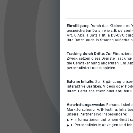
Einwilligung:
Durch das Klicken des "
gespeicherten Daten wie z.B. persönl
Art. 6 Abs. 1 Satz 1 lit. a DS-GVO du
ihre Daten auch in Staaten außerhalb
Tracking durch Dritte:
Zur Finanzieru
Zweck setzen diese Dienste Tracking-
die Gerätekennung abgerufen, um Anz
personalisiert auszuspielen.
Externe Inhalte:
Zur Ergänzung unserer
interaktive Grafiken, Videos oder Pod
Ihrem Gerät speichern oder abrufen 
Verarbeitungszwecke:
Personalisiert
Marktforschung, A/B-Testing, Inhalts
unsere Partner sind insbesondere:
Informationen auf einem Gerät s
Personalisierte Anzeigen und In