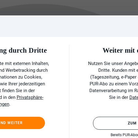
ng durch Dritte
Weiter mi
e mit externen Inhalten,
Nutzen Sie unser Angeb
und Werbetracking durch
Dritte. Kunden mit
rmationen zu Cookies,
(Tageszeitung, e-Paper
ie Ihrer jederzeitigen
PUR-Abo zu einem Vorzu
finden Sie in der
Datenverarbeitung im 
d in den
Privatsphäre-
Sie in der
Dat
ungen
.
UND WEITER
ZUM
Bereits PUR-Ab