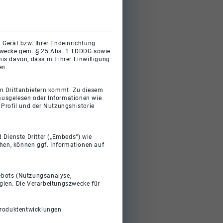
 Gerät bzw. Ihrer Endeinrichtung
gszwecke gem. § 25 Abs. 1 TDDDG sowie
s davon, dass mit ihrer Einwilligung
en.
on Drittanbietern kommt. Zu diesem
 ausgelesen oder Informationen wie
Profil und der Nutzungshistorie
 Dienste Dritter („Embeds“) wie
ehen, können ggf. Informationen auf
gebots (Nutzungsanalyse,
gien. Die Verarbeitungszwecke für
Produktentwicklungen