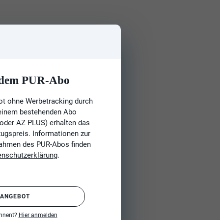
t dem PUR-Abo
ot ohne Werbetracking durch
 einem bestehenden Abo
 oder AZ PLUS) erhalten das
gspreis. Informationen zur
Rahmen des PUR-Abos finden
enschutzerklärung
.
 ANGEBOT
onnent?
Hier anmelden