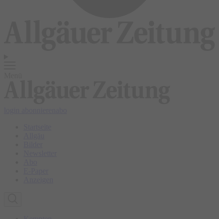
Menü
login
abonnieren
abo
Startseite
Allgäu
Bilder
Newsletter
Abo
E-Paper
Anzeigen
Kempten