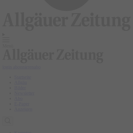
Menü
login
abonnieren
abo
Startseite
Allgäu
Bilder
Newsletter
Abo
E-Paper
Anzeigen
Kempten