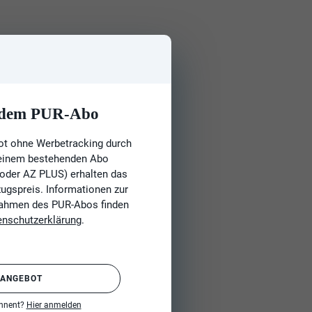
t dem PUR-Abo
ot ohne Werbetracking durch
 einem bestehenden Abo
 oder AZ PLUS) erhalten das
gspreis. Informationen zur
Rahmen des PUR-Abos finden
enschutzerklärung
.
 ANGEBOT
onnent?
Hier anmelden