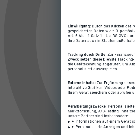
Einwilligung:
Durch das Klicken des "
gespeicherten Daten wie z.B. persönl
Art. 6 Abs. 1 Satz 1 lit. a DS-GVO du
ihre Daten auch in Staaten außerhalb
Tracking durch Dritte:
Zur Finanzieru
Zweck setzen diese Dienste Tracking-
die Gerätekennung abgerufen, um Anz
personalisiert auszuspielen.
Externe Inhalte:
Zur Ergänzung unserer
interaktive Grafiken, Videos oder Pod
Ihrem Gerät speichern oder abrufen 
Verarbeitungszwecke:
Personalisiert
Marktforschung, A/B-Testing, Inhalts
unsere Partner sind insbesondere:
Informationen auf einem Gerät s
Personalisierte Anzeigen und In