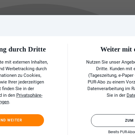
ng durch Dritte
Weiter mi
e mit externen Inhalten,
Nutzen Sie unser Angeb
und Werbetracking durch
Dritte. Kunden mit
rmationen zu Cookies,
(Tageszeitung, e-Paper
ie Ihrer jederzeitigen
PUR-Abo zu einem Vorzu
finden Sie in der
Datenverarbeitung im 
d in den
Privatsphäre-
Sie in der
Dat
ungen
.
UND WEITER
ZUM
Bereits PUR-Ab