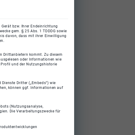
 Gerät bzw. Ihrer Endeinrichtung
gszwecke gem. § 25 Abs. 1 TDDDG sowie
s davon, dass mit ihrer Einwilligung
en.
on Drittanbietern kommt. Zu diesem
 ausgelesen oder Informationen wie
Profil und der Nutzungshistorie
 Dienste Dritter („Embeds“) wie
ehen, können ggf. Informationen auf
gebots (Nutzungsanalyse,
gien. Die Verarbeitungszwecke für
Produktentwicklungen