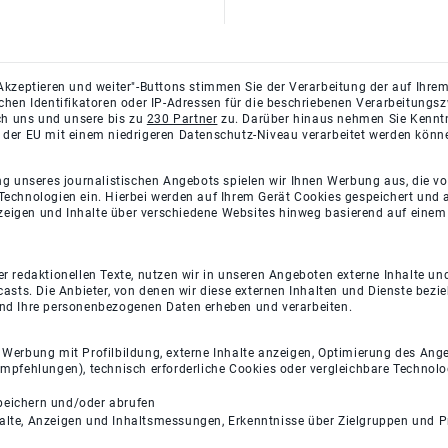
Akzeptieren und weiter"-Buttons stimmen Sie der Verarbeitung der auf Ihrem
ichen Identifikatoren oder IP-Adressen für die beschriebenen Verarbeitun
rch uns und unsere bis zu
230 Partner
zu. Darüber hinaus nehmen Sie Kenntni
 der EU mit einem niedrigeren Datenschutz-Niveau verarbeitet werden könn
ng unseres journalistischen Angebots spielen wir Ihnen Werbung aus, die v
Technologien ein. Hierbei werden auf Ihrem Gerät Cookies gespeichert und
eigen und Inhalte über verschiedene Websites hinweg basierend auf einem 
 redaktionellen Texte, nutzen wir in unseren Angeboten externe Inhalte und
casts. Die Anbieter, von denen wir diese externen Inhalten und Dienste bezi
und Ihre personenbezogenen Daten erheben und verarbeiten.
e Werbung mit Profilbildung, externe Inhalte anzeigen, Optimierung des An
empfehlungen), technisch erforderliche Cookies oder vergleichbare Technolo
peichern und/oder abrufen
halte, Anzeigen und Inhaltsmessungen, Erkenntnisse über Zielgruppen und 