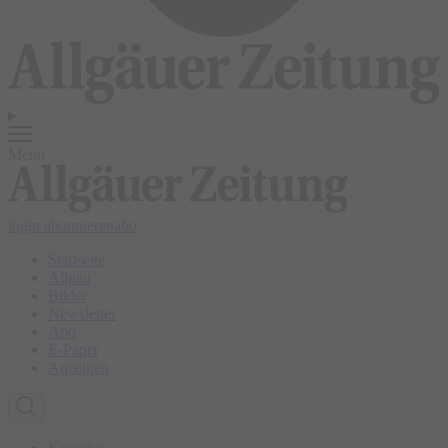
Menü
login
abonnieren
abo
Startseite
Allgäu
Bilder
Newsletter
Abo
E-Paper
Anzeigen
Kempten