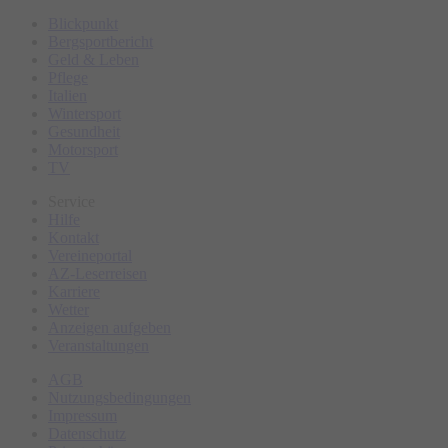
Blickpunkt
Bergsportbericht
Geld & Leben
Pflege
Italien
Wintersport
Gesundheit
Motorsport
TV
Service
Hilfe
Kontakt
Vereineportal
AZ-Leserreisen
Karriere
Wetter
Anzeigen aufgeben
Veranstaltungen
AGB
Nutzungsbedingungen
Impressum
Datenschutz