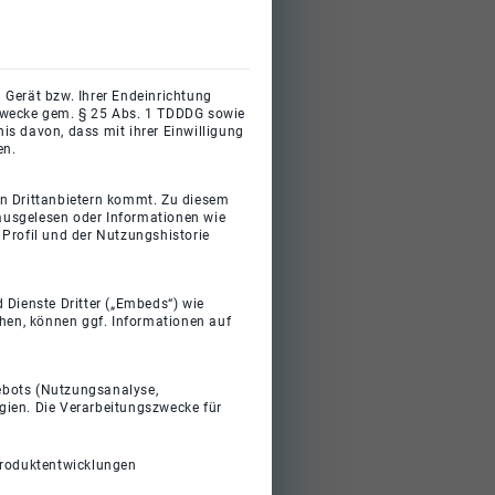
 Gerät bzw. Ihrer Endeinrichtung
gszwecke gem. § 25 Abs. 1 TDDDG sowie
s davon, dass mit ihrer Einwilligung
en.
on Drittanbietern kommt. Zu diesem
 ausgelesen oder Informationen wie
Profil und der Nutzungshistorie
 Dienste Dritter („Embeds“) wie
ehen, können ggf. Informationen auf
gebots (Nutzungsanalyse,
gien. Die Verarbeitungszwecke für
Produktentwicklungen