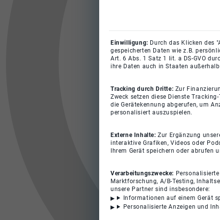
Einwilligung:
Durch das Klicken des "
gespeicherten Daten wie z.B. persönl
Art. 6 Abs. 1 Satz 1 lit. a DS-GVO du
ihre Daten auch in Staaten außerhalb
Tracking durch Dritte:
Zur Finanzieru
Zweck setzen diese Dienste Tracking-
die Gerätekennung abgerufen, um Anz
personalisiert auszuspielen.
Externe Inhalte:
Zur Ergänzung unserer
interaktive Grafiken, Videos oder Pod
Ihrem Gerät speichern oder abrufen 
Verarbeitungszwecke:
Personalisiert
Marktforschung, A/B-Testing, Inhalts
unsere Partner sind insbesondere:
Informationen auf einem Gerät s
Personalisierte Anzeigen und In