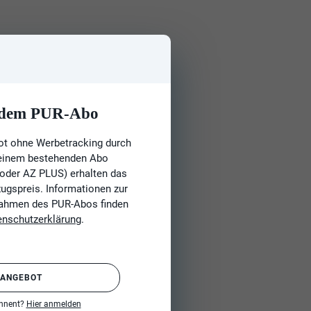
t dem PUR-Abo
ot ohne Werbetracking durch
 einem bestehenden Abo
 oder AZ PLUS) erhalten das
gspreis. Informationen zur
Rahmen des PUR-Abos finden
enschutzerklärung
.
 ANGEBOT
onnent?
Hier anmelden