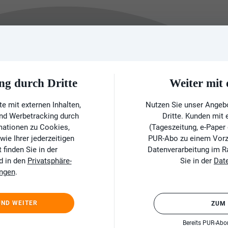
ng durch Dritte
Weiter mi
e mit externen Inhalten,
Nutzen Sie unser Angeb
und Werbetracking durch
Dritte. Kunden mit
rmationen zu Cookies,
(Tageszeitung, e-Paper
ie Ihrer jederzeitigen
PUR-Abo zu einem Vorzu
finden Sie in der
Datenverarbeitung im 
d in den
Privatsphäre-
Sie in der
Dat
ungen
.
UND WEITER
ZUM
Bereits PUR-Ab