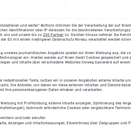
Akzeptieren und weiter"-Buttons stimmen Sie der Verarbeitung der auf Ihrem
ichen Identifikatoren oder IP-Adressen für die beschriebenen Verarbeitun
rch uns und unsere bis zu
230 Partner
zu. Darüber hinaus nehmen Sie Kenntni
 der EU mit einem niedrigeren Datenschutz-Niveau verarbeitet werden könn
ng unseres journalistischen Angebots spielen wir Ihnen Werbung aus, die v
Technologien ein. Hierbei werden auf Ihrem Gerät Cookies gespeichert und
eigen und Inhalte über verschiedene Websites hinweg basierend auf einem 
 redaktionellen Texte, nutzen wir in unseren Angeboten externe Inhalte und
casts. Die Anbieter, von denen wir diese externen Inhalten und Dienste bezi
und Ihre personenbezogenen Daten erheben und verarbeiten.
e Werbung mit Profilbildung, externe Inhalte anzeigen, Optimierung des An
empfehlungen), technisch erforderliche Cookies oder vergleichbare Technolo
peichern und/oder abrufen
halte, Anzeigen und Inhaltsmessungen, Erkenntnisse über Zielgruppen und 