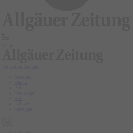
Menü
login
abonnieren
abo
Startseite
Allgäu
Bilder
Newsletter
Abo
E-Paper
Anzeigen
Kempten