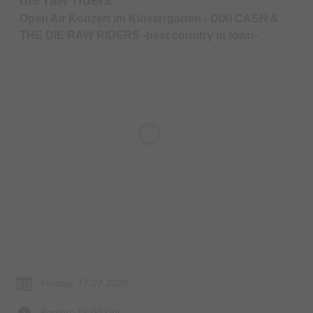
Open Air Konzert im Klostergarten - DIXI CASH &
THE DIE RAW RIDERS -best country in town-
© Bildrechte: Marion Santos
Termin & Ort
Freitag, 17.07.2026
Beginn: 18:00 Uhr