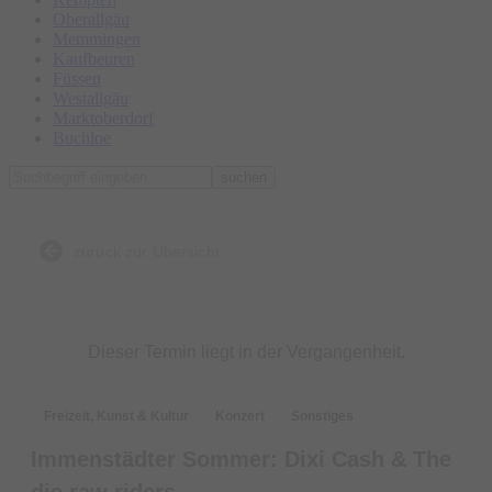
Oberallgäu
Memmingen
Kaufbeuren
Füssen
Westallgäu
Marktoberdorf
Buchloe
suchen
zurück zur Übersicht
Dieser Termin liegt in der Vergangenheit.
Freizeit, Kunst & Kultur
Konzert
Sonstiges
Immenstädter Sommer: Dixi Cash & The
die raw riders