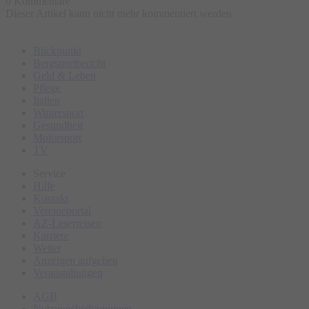
0 Kommentare
Dieser Artikel kann nicht mehr kommentiert werden
VVK:
Gleich
online
oder beim
Gasthof Drei König Immenstadt,
08323 / 8628
Blickpunkt
Bergsportbericht
Geld & Leben
Eintritt:
22,00 € (Vorverkauf) | 26,00 € (Abendkasse)
Pflege
Italien
Start:
Wintersport
Klostergarten, überdacht
Gesundheit
Motorsport
TV
Service
Hilfe
Kontakt
Vereineportal
AZ-Leserreisen
Karriere
Wetter
Anzeigen aufgeben
Veranstaltungen
AGB
Nutzungsbedingungen