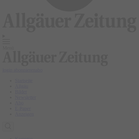
Menü
login
abonnieren
abo
Startseite
Allgäu
Bilder
Newsletter
Abo
E-Paper
Anzeigen
Kempten