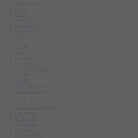
Geld & Leben
Pflege
Italien
Wintersport
Gesundheit
Motorsport
TV
Service
Hilfe
Kontakt
Vereineportal
AZ-Leserreisen
Karriere
Wetter
Anzeigen aufgeben
Veranstaltungen
AGB
Nutzungsbedingungen
Impressum
Datenschutz
Privatsphäre
Mediadaten
Barrierefreiheit