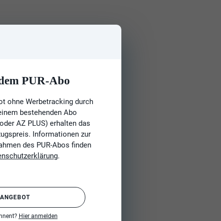
t dem PUR-Abo
ot ohne Werbetracking durch
 einem bestehenden Abo
 oder AZ PLUS) erhalten das
gspreis. Informationen zur
Rahmen des PUR-Abos finden
enschutzerklärung
.
 ANGEBOT
onnent?
Hier anmelden