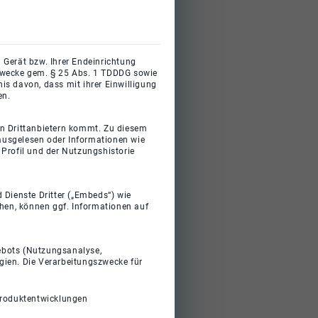
 Gerät bzw. Ihrer Endeinrichtung
gszwecke gem. § 25 Abs. 1 TDDDG sowie
s davon, dass mit ihrer Einwilligung
en.
on Drittanbietern kommt. Zu diesem
 ausgelesen oder Informationen wie
Profil und der Nutzungshistorie
 Dienste Dritter („Embeds“) wie
ehen, können ggf. Informationen auf
gebots (Nutzungsanalyse,
gien. Die Verarbeitungszwecke für
Produktentwicklungen