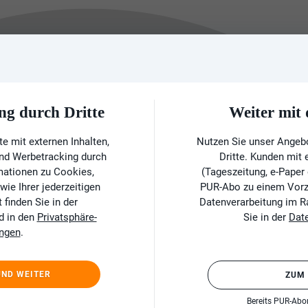
ng durch Dritte
Weiter mi
e mit externen Inhalten,
Nutzen Sie unser Angeb
und Werbetracking durch
Dritte. Kunden mit
rmationen zu Cookies,
(Tageszeitung, e-Paper
ie Ihrer jederzeitigen
PUR-Abo zu einem Vorzu
finden Sie in der
Datenverarbeitung im 
d in den
Privatsphäre-
Sie in der
Dat
ungen
.
UND WEITER
ZUM
Bereits PUR-Ab