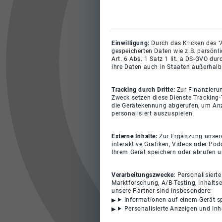
Einwilligung:
Durch das Klicken des "
gespeicherten Daten wie z.B. persönl
Art. 6 Abs. 1 Satz 1 lit. a DS-GVO du
ihre Daten auch in Staaten außerhalb
Tracking durch Dritte:
Zur Finanzieru
Zweck setzen diese Dienste Tracking-
die Gerätekennung abgerufen, um Anz
personalisiert auszuspielen.
Externe Inhalte:
Zur Ergänzung unserer
interaktive Grafiken, Videos oder Pod
Ihrem Gerät speichern oder abrufen 
Verarbeitungszwecke:
Personalisiert
Marktforschung, A/B-Testing, Inhalts
unsere Partner sind insbesondere:
Informationen auf einem Gerät s
Personalisierte Anzeigen und In