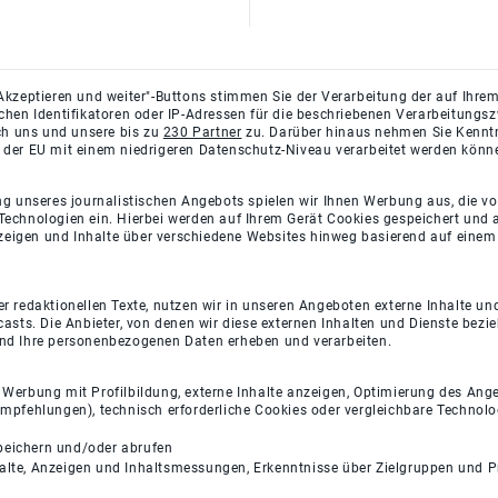
Akzeptieren und weiter"-Buttons stimmen Sie der Verarbeitung der auf Ihrem
ichen Identifikatoren oder IP-Adressen für die beschriebenen Verarbeitun
rch uns und unsere bis zu
230 Partner
zu. Darüber hinaus nehmen Sie Kenntni
 der EU mit einem niedrigeren Datenschutz-Niveau verarbeitet werden könn
ng unseres journalistischen Angebots spielen wir Ihnen Werbung aus, die v
Technologien ein. Hierbei werden auf Ihrem Gerät Cookies gespeichert und
eigen und Inhalte über verschiedene Websites hinweg basierend auf einem 
 redaktionellen Texte, nutzen wir in unseren Angeboten externe Inhalte und
casts. Die Anbieter, von denen wir diese externen Inhalten und Dienste bezi
und Ihre personenbezogenen Daten erheben und verarbeiten.
e Werbung mit Profilbildung, externe Inhalte anzeigen, Optimierung des An
empfehlungen), technisch erforderliche Cookies oder vergleichbare Technolo
peichern und/oder abrufen
halte, Anzeigen und Inhaltsmessungen, Erkenntnisse über Zielgruppen und 