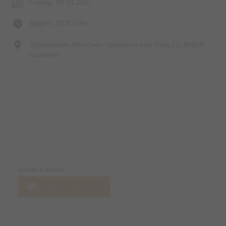
Freitag, 08.01.2027
Beginn: 18:30 Uhr
Olympiahalle München, Spiridon-Louis-Ring 21, 80809
München
Preise & Zahlungsoptionen
Eintritt & Preise
Jetzt Tickets kaufen