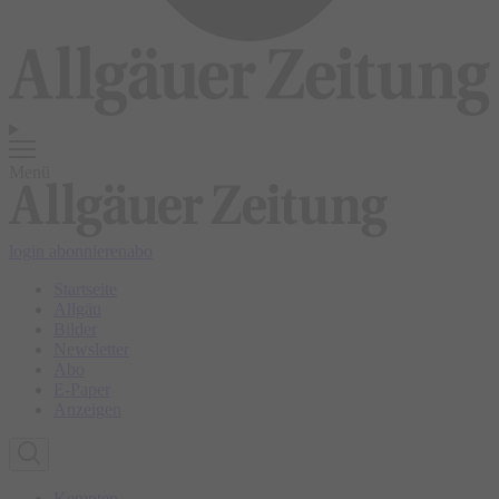
Menü
login
abonnieren
abo
Startseite
Allgäu
Bilder
Newsletter
Abo
E-Paper
Anzeigen
Kempten