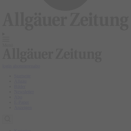
Menü
login
abonnieren
abo
Startseite
Allgäu
Bilder
Newsletter
Abo
E-Paper
Anzeigen
Kempten