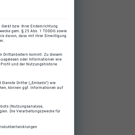
 Gerät bzw. Ihrer Endeinrichtung
gszwecke gem. § 25 Abs. 1 TDDDG sowie
s davon, dass mit ihrer Einwilligung
en.
on Drittanbietern kommt. Zu diesem
 ausgelesen oder Informationen wie
Profil und der Nutzungshistorie
 Dienste Dritter („Embeds“) wie
ehen, können ggf. Informationen auf
gebots (Nutzungsanalyse,
gien. Die Verarbeitungszwecke für
Produktentwicklungen