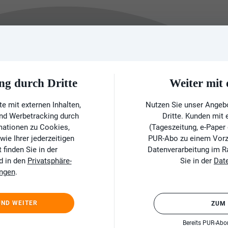
ng durch Dritte
Weiter mi
e mit externen Inhalten,
Nutzen Sie unser Angeb
und Werbetracking durch
Dritte. Kunden mit
rmationen zu Cookies,
(Tageszeitung, e-Paper
ie Ihrer jederzeitigen
PUR-Abo zu einem Vorzu
finden Sie in der
Datenverarbeitung im 
d in den
Privatsphäre-
Sie in der
Dat
ungen
.
UND WEITER
ZUM
Bereits PUR-Ab