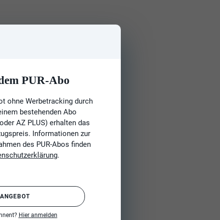
t dem PUR-Abo
ot ohne Werbetracking durch
 einem bestehenden Abo
 oder AZ PLUS) erhalten das
gspreis. Informationen zur
Rahmen des PUR-Abos finden
enschutzerklärung
.
 ANGEBOT
onnent?
Hier anmelden