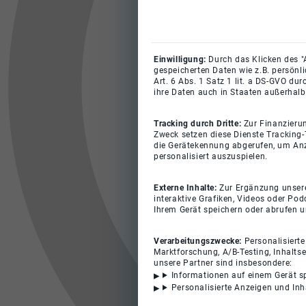
Einwilligung:
Durch das Klicken des "
gespeicherten Daten wie z.B. persönl
Art. 6 Abs. 1 Satz 1 lit. a DS-GVO du
ihre Daten auch in Staaten außerhalb
Tracking durch Dritte:
Zur Finanzieru
Zweck setzen diese Dienste Tracking-
die Gerätekennung abgerufen, um Anz
personalisiert auszuspielen.
Externe Inhalte:
Zur Ergänzung unserer
interaktive Grafiken, Videos oder Pod
Ihrem Gerät speichern oder abrufen 
Verarbeitungszwecke:
Personalisiert
Marktforschung, A/B-Testing, Inhalts
unsere Partner sind insbesondere:
Informationen auf einem Gerät s
Personalisierte Anzeigen und In