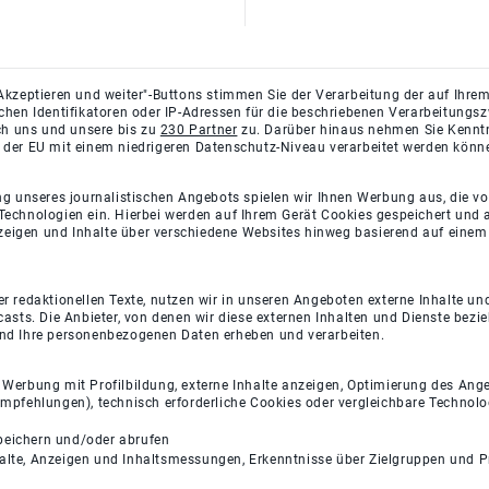
Akzeptieren und weiter"-Buttons stimmen Sie der Verarbeitung der auf Ihrem
ichen Identifikatoren oder IP-Adressen für die beschriebenen Verarbeitun
rch uns und unsere bis zu
230 Partner
zu. Darüber hinaus nehmen Sie Kenntni
 der EU mit einem niedrigeren Datenschutz-Niveau verarbeitet werden könn
ng unseres journalistischen Angebots spielen wir Ihnen Werbung aus, die v
Technologien ein. Hierbei werden auf Ihrem Gerät Cookies gespeichert und
eigen und Inhalte über verschiedene Websites hinweg basierend auf einem 
 redaktionellen Texte, nutzen wir in unseren Angeboten externe Inhalte und
casts. Die Anbieter, von denen wir diese externen Inhalten und Dienste bezi
und Ihre personenbezogenen Daten erheben und verarbeiten.
e Werbung mit Profilbildung, externe Inhalte anzeigen, Optimierung des An
empfehlungen), technisch erforderliche Cookies oder vergleichbare Technolo
peichern und/oder abrufen
halte, Anzeigen und Inhaltsmessungen, Erkenntnisse über Zielgruppen und 