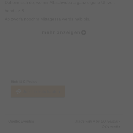
Dohoim isch do, wo mir Albschwoba a ganz oigene Uhrzeit
hand - z.B.:
Ab zwölfa noochm Mittagessa werds halb ois.
Nooch ema Niggerle isch druiviertlzwoi.
mehr anzeigen
Nooch 10 vor drui oder aischt om viedl viera geits a Kaffeebrot.
Om halb faifa wird weidr gschaffet bis oma siebena noch geits
s Nachtessa.
Om druiviedlneina gots ens Bett, dass ma morgeds om halb
Preise & Zahlungsoptionen
sechsa wieder aufschtau ka ond s Morgaessa it vrbasst.
Do kommet de Reigschmeggte it mit.
Eintritt & Preise
D'r nochmale Wahnsinn von dr Alb ra Hillus Herzdropfa
Jetzt Tickets kaufen
Auf der schwäbischen Alb sind sie zuhause!
Hillus Herzdropfa lassen nicht zu, dass die Feinheiten der
schwäbischen Mundart in unserer Sprachkultur untergehen!
Hillus Herzdropfa sind lebensbejahende und zuversichtliche
Quelle: Eventim
Made with ♥ by EO Heimat /
Albschwoba.
OYA media