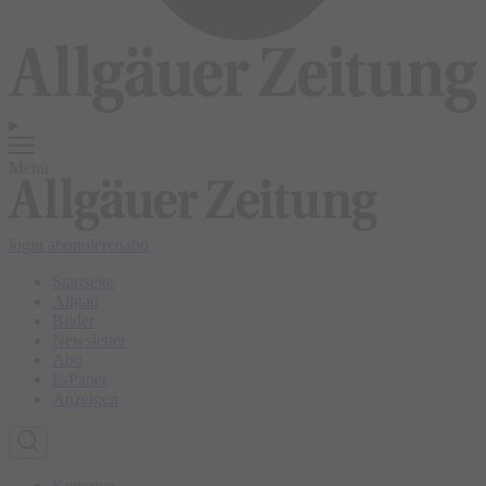
Menü
login
abonnieren
abo
Startseite
Allgäu
Bilder
Newsletter
Abo
E-Paper
Anzeigen
Kempten