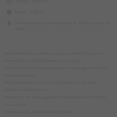
Sonntag, 25.04.2027
Beginn: 16:00 Uhr
Festhalle Leutkirch, Herlazhoferstr. 9, 88299 Leutkirch im
allgäu
Hillus Herzdropfa erzählen und zeigen in diesem Programm
Geschichten und Begebenheiten von dr Alb ra!
Hillus Herzdropfa wissen genau:jeder muss gugga wo er bleibt!
Mir bleibet dohoim!
Hillus Herzdropfa sind sich sicher:Dohoim isch do, wo dr
Schlissl ens Schloß basst!
Dohoim isch do, wo du saga kasch was du witt, weil dir eh koi
Sau zua hört!
Dohoim isch do, wo Zeit it so wichtig isch!