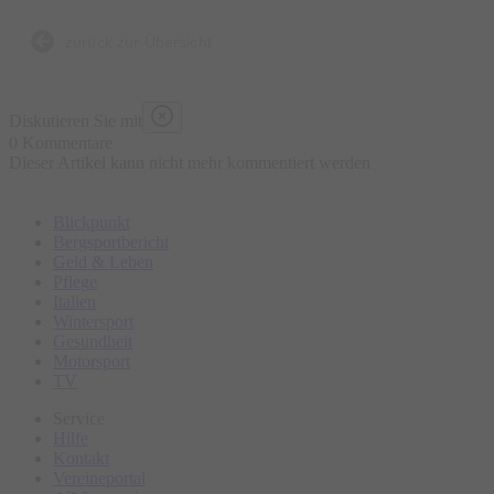
Hillus Herzdropfa sind sich einig:
Gscheidr mr denkt älles, was mr sait, als wia mr sait älles was
zurück zur Übersicht
mr denkt!
Diskutieren Sie mit
0 Kommentare
Dieser Artikel kann nicht mehr kommentiert werden
Blickpunkt
Bergsportbericht
Geld & Leben
Pflege
Italien
Wintersport
Gesundheit
Motorsport
TV
Service
Hilfe
Kontakt
Vereineportal