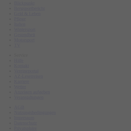
Specials vor Ort:
Blickpunkt
Bergsportbericht
- Tattoo-Stechen
Geld & Leben
- Community & Meet-ups
Pflege
Italien
- Zeltwiese
Wintersport
Gesundheit
Motorsport
Aussteller:
TV
- ADAC Kempten
Service
- Hepco&Becker
Hilfe
Kontakt
- HJC
Vereineportal
- In&motion
AZ-Leserreisen
Karriere
- MOHO Hotels
Wetter
- RideLink
Anzeigen aufgeben
Veranstaltungen
- SCHUBERTH
AGB
- SHOEI
Nutzungsbedingungen
- SW MOTECH
Impressum
Datenschutz
- Wunderlich
Privatsphäre