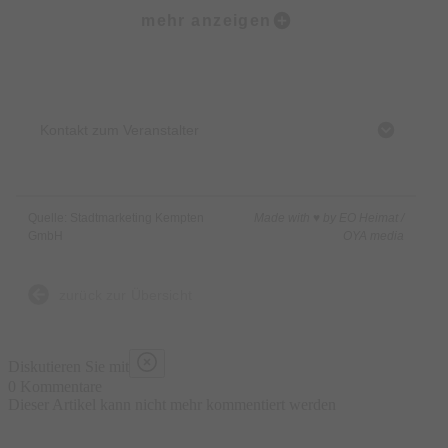
- Bull Riding
mehr anzeigen
- ADAC Fahrtrainings & Fahrsimulator
- Freies Fahren auf der MX Strecke des AMC Kempten
- Ausfahrten durchs Allgäu
Kontakt zum Veranstalter
Entertainment:
- Live-Musik im Festzelt
- Abendprogramm & Unterhaltung: Samstagabend Live-Musik
Quelle: Stadtmarketing Kempten
Made with ♥ by EO Heimat /
mit den LEDERREBELLEN.
GmbH
OYA media
- Show-Elemente und Überraschungen
zurück zur Übersicht
Für Familien & Kinder: Kinder-Motorradfahren mit STACYC
Bikes
Diskutieren Sie mit
0 Kommentare
Food & Drinks: Für die passende Verpflegung wird gesorgt
Dieser Artikel kann nicht mehr kommentiert werden