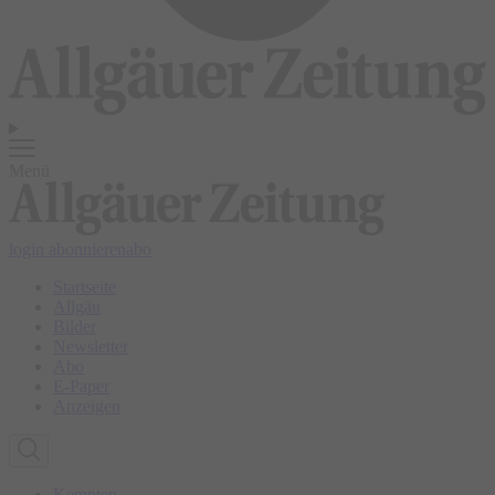
Menü
login
abonnieren
abo
Startseite
Allgäu
Bilder
Newsletter
Abo
E-Paper
Anzeigen
Kempten