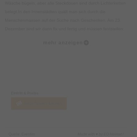
Wäsche bügeln, aber alle Steckdosen sind durch Lichterketten
belegt.In den Innenstädten quält man sich durch die
Menschenmassen auf der Suche nach Geschenken. Am 23.
Dezember sind wir dann fix und fertig und müssen feststellen:
„Endlich habe ich meine Geschenke zusammen, jetzt fehlen
mehr anzeigen
nur noch die für die anderen!“.Am besten steigt man gleich auf
„schwäbisches Schenken“ um. Nichts mehr kaufen, besser den
Advent über immer die Pakete für die Nachbarn annehmen!
Preise & Zahlungsoptionen
Und wenn dann erst die Familie einfällt...früher aß man, was
auf den Tisch kam. Heute ist der Sohn Vegetarier, seine
Eintritt & Preise
Freundin vegan, die Tochter mit ausgeprägter Latzhose-
Jetzt Tickets kaufen
Intoleranz und die Frau tut auch schon Milch in den Zucker.
Weihnachten ist eigentlich das Fest der Liebe, aber kann man
davon noch sprechen, wenn die Ehefrau Berge von „Bredle“
Quelle: Eventim
Made with ♥ by EO Heimat /