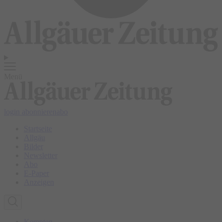
Menü
login
abonnieren
abo
Startseite
Allgäu
Bilder
Newsletter
Abo
E-Paper
Anzeigen
Kempten