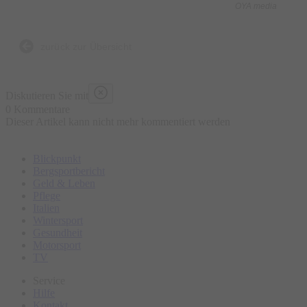
(Weihnachtsgebäck) backt, sie dann aber versteckt, damit der
OYA media
Mann sie nicht vor Weihnachten wegfuttert? An Heiligabend
muss man dann erst einmal auf „Bredle“ Suche gehen.
zurück zur Übersicht
Weihnachten wird dadurch eher wie Ostern.
Diskutieren Sie mit
0 Kommentare
Dieser Artikel kann nicht mehr kommentiert werden
Blickpunkt
Bergsportbericht
Geld & Leben
Pflege
Italien
Wintersport
Gesundheit
Motorsport
TV
Service
Hilfe
Kontakt