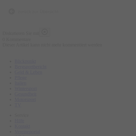
zurück zur Übersicht
Diskutieren Sie mit
0 Kommentare
Dieser Artikel kann nicht mehr kommentiert werden
Blickpunkt
Bergsportbericht
Geld & Leben
Pflege
Italien
Wintersport
Gesundheit
Motorsport
TV
Service
Hilfe
Kontakt
Vereineportal