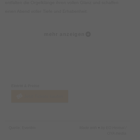
entfalten die Orgelklänge ihren vollen Glanz und schaffen
einen Abend voller Tiefe und Erhabenheit.
Das Programm verbindet barocke Virtuosität mit romantischer
mehr anzeigen
Fülle und lädt zu einem intensiven Hörerlebnis ein. Ideal für
Liebhaber klassischer Orgel- und Kirchenmusik, verspricht das
HeiligGeistConcerts München Konzert einen stilvollen und
berührenden Abend im Herzen der Stadt.
Preise & Zahlungsoptionen
Eintritt & Preise
Jetzt Tickets kaufen
Quelle: Eventim
Made with ♥ by EO Heimat /
OYA media