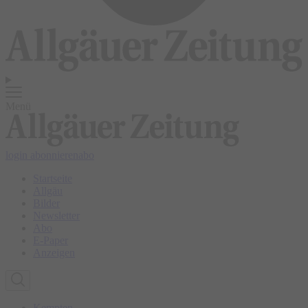
Menü
login
abonnieren
abo
Startseite
Allgäu
Bilder
Newsletter
Abo
E-Paper
Anzeigen
Kempten