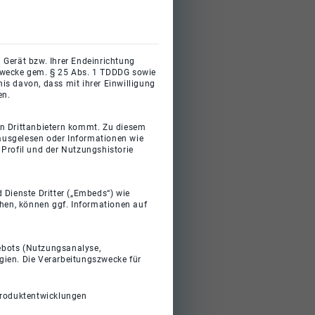
 Gerät bzw. Ihrer Endeinrichtung
gszwecke gem. § 25 Abs. 1 TDDDG sowie
s davon, dass mit ihrer Einwilligung
en.
on Drittanbietern kommt. Zu diesem
 ausgelesen oder Informationen wie
Profil und der Nutzungshistorie
 Dienste Dritter („Embeds“) wie
ehen, können ggf. Informationen auf
gebots (Nutzungsanalyse,
gien. Die Verarbeitungszwecke für
Produktentwicklungen