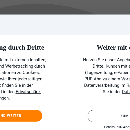
ng durch Dritte
Weiter mi
e mit externen Inhalten,
Nutzen Sie unser Angeb
und Werbetracking durch
Dritte. Kunden mit
rmationen zu Cookies,
(Tageszeitung, e-Paper
ie Ihrer jederzeitigen
PUR-Abo zu einem Vorzu
finden Sie in der
Datenverarbeitung im 
d in den
Privatsphäre-
Sie in der
Dat
ungen
.
UND WEITER
ZUM
Bereits PUR-Ab