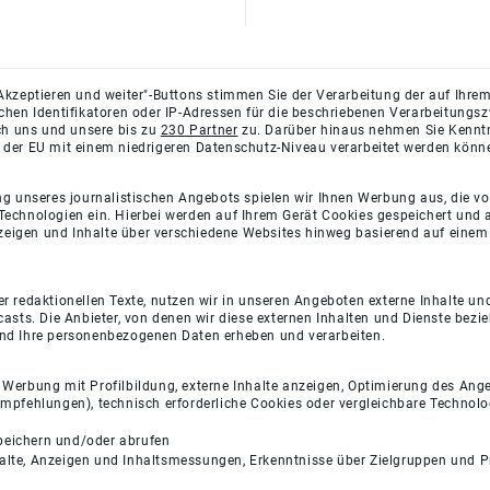
Akzeptieren und weiter"-Buttons stimmen Sie der Verarbeitung der auf Ihrem
ichen Identifikatoren oder IP-Adressen für die beschriebenen Verarbeitun
rch uns und unsere bis zu
230 Partner
zu. Darüber hinaus nehmen Sie Kenntni
 der EU mit einem niedrigeren Datenschutz-Niveau verarbeitet werden könn
ng unseres journalistischen Angebots spielen wir Ihnen Werbung aus, die v
Technologien ein. Hierbei werden auf Ihrem Gerät Cookies gespeichert und
eigen und Inhalte über verschiedene Websites hinweg basierend auf einem 
 redaktionellen Texte, nutzen wir in unseren Angeboten externe Inhalte und
casts. Die Anbieter, von denen wir diese externen Inhalten und Dienste bezi
und Ihre personenbezogenen Daten erheben und verarbeiten.
e Werbung mit Profilbildung, externe Inhalte anzeigen, Optimierung des An
empfehlungen), technisch erforderliche Cookies oder vergleichbare Technolo
peichern und/oder abrufen
halte, Anzeigen und Inhaltsmessungen, Erkenntnisse über Zielgruppen und 