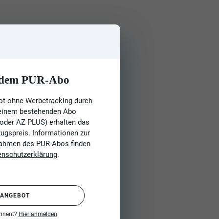
t dem PUR-Abo
ot ohne Werbetracking durch
 einem bestehenden Abo
 oder AZ PLUS) erhalten das
gspreis. Informationen zur
Rahmen des PUR-Abos finden
enschutzerklärung
.
 ANGEBOT
onnent?
Hier anmelden