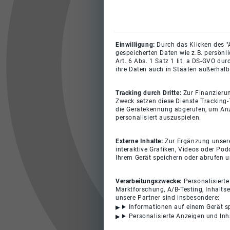
Einwilligung:
Durch das Klicken des "
gespeicherten Daten wie z.B. persönl
Art. 6 Abs. 1 Satz 1 lit. a DS-GVO du
ihre Daten auch in Staaten außerhalb
Tracking durch Dritte:
Zur Finanzieru
Zweck setzen diese Dienste Tracking-
die Gerätekennung abgerufen, um Anz
personalisiert auszuspielen.
Externe Inhalte:
Zur Ergänzung unserer
interaktive Grafiken, Videos oder Pod
Ihrem Gerät speichern oder abrufen 
Verarbeitungszwecke:
Personalisiert
Marktforschung, A/B-Testing, Inhalts
unsere Partner sind insbesondere:
Informationen auf einem Gerät s
Personalisierte Anzeigen und In