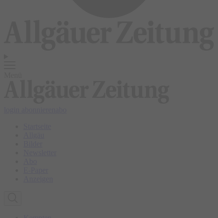
Menü
login
abonnieren
abo
Startseite
Allgäu
Bilder
Newsletter
Abo
E-Paper
Anzeigen
Kempten