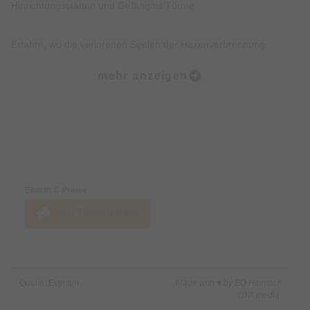
Hinrichtungsstätten und Gefängnis Türme.
Erfahre, wo die verlorenen Seelen der Hexenverbrennung,
Folterei und Hinrichtungen noch heute wahrzunehmen sind.
mehr anzeigen
Erkunde, wo die Tiere des Todes, der Pest und des Unheils bis
heute wachen.
Preise & Zahlungsoptionen
Lausche düstere Geschichten, Legenden, Mythen und wahre
Begebenheiten der Münchner Altstadt.
Eintritt & Preise
Jetzt Tickets kaufen
Freue Dich darüber hinaus über eine Prise Humor, Witz und
kleine Überraschungen.
Nicht inklusive:
Quelle: Eventim
Made with ♥ by EO Heimat /
Innenbesichtigung von Gebäuden.
OYA media