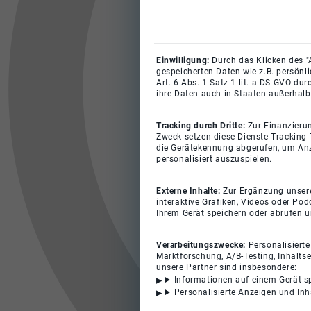
Einwilligung:
Durch das Klicken des "
gespeicherten Daten wie z.B. persönl
Art. 6 Abs. 1 Satz 1 lit. a DS-GVO du
ihre Daten auch in Staaten außerhalb
Tracking durch Dritte:
Zur Finanzieru
Zweck setzen diese Dienste Tracking-
die Gerätekennung abgerufen, um Anz
personalisiert auszuspielen.
Externe Inhalte:
Zur Ergänzung unserer
interaktive Grafiken, Videos oder Pod
Ihrem Gerät speichern oder abrufen 
Verarbeitungszwecke:
Personalisiert
Marktforschung, A/B-Testing, Inhalts
unsere Partner sind insbesondere:
Informationen auf einem Gerät s
Personalisierte Anzeigen und In