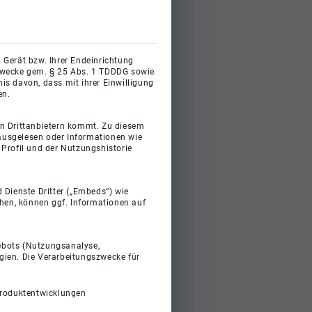
 Gerät bzw. Ihrer Endeinrichtung
gszwecke gem. § 25 Abs. 1 TDDDG sowie
s davon, dass mit ihrer Einwilligung
en.
on Drittanbietern kommt. Zu diesem
 ausgelesen oder Informationen wie
Profil und der Nutzungshistorie
 Dienste Dritter („Embeds“) wie
ehen, können ggf. Informationen auf
gebots (Nutzungsanalyse,
gien. Die Verarbeitungszwecke für
Produktentwicklungen