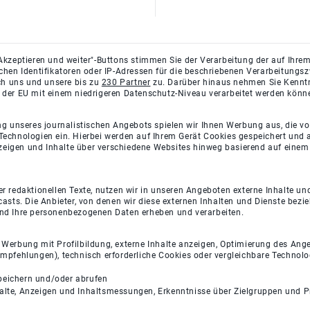
Akzeptieren und weiter"-Buttons stimmen Sie der Verarbeitung der auf Ihrem
ichen Identifikatoren oder IP-Adressen für die beschriebenen Verarbeitun
rch uns und unsere bis zu
230 Partner
zu. Darüber hinaus nehmen Sie Kenntni
 der EU mit einem niedrigeren Datenschutz-Niveau verarbeitet werden könn
ng unseres journalistischen Angebots spielen wir Ihnen Werbung aus, die v
Technologien ein. Hierbei werden auf Ihrem Gerät Cookies gespeichert und
eigen und Inhalte über verschiedene Websites hinweg basierend auf einem 
 redaktionellen Texte, nutzen wir in unseren Angeboten externe Inhalte und
casts. Die Anbieter, von denen wir diese externen Inhalten und Dienste bezi
und Ihre personenbezogenen Daten erheben und verarbeiten.
e Werbung mit Profilbildung, externe Inhalte anzeigen, Optimierung des An
empfehlungen), technisch erforderliche Cookies oder vergleichbare Technolo
peichern und/oder abrufen
halte, Anzeigen und Inhaltsmessungen, Erkenntnisse über Zielgruppen und 