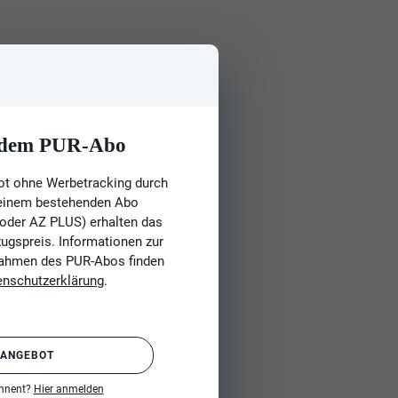
t dem PUR-Abo
ot ohne Werbetracking durch
 einem bestehenden Abo
 oder AZ PLUS) erhalten das
gspreis. Informationen zur
Rahmen des PUR-Abos finden
enschutzerklärung
.
 ANGEBOT
onnent?
Hier anmelden