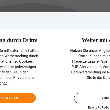
ng durch Dritte
Weiter mi
e mit externen Inhalten,
Nutzen Sie unser Angeb
und Werbetracking durch
Dritte. Kunden mit
rmationen zu Cookies,
(Tageszeitung, e-Paper
ie Ihrer jederzeitigen
PUR-Abo zu einem Vorzu
finden Sie in der
Datenverarbeitung im 
d in den
Privatsphäre-
Sie in der
Dat
ungen
.
UND WEITER
ZUM
Bereits PUR-Ab