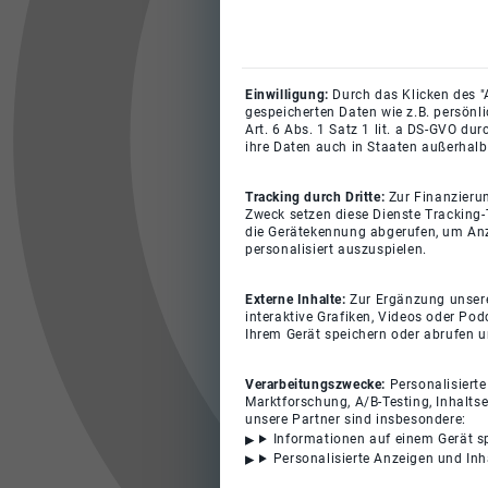
Einwilligung:
Durch das Klicken des "
gespeicherten Daten wie z.B. persönl
Art. 6 Abs. 1 Satz 1 lit. a DS-GVO du
ihre Daten auch in Staaten außerhalb
Tracking durch Dritte:
Zur Finanzieru
Zweck setzen diese Dienste Tracking-
die Gerätekennung abgerufen, um Anz
personalisiert auszuspielen.
Externe Inhalte:
Zur Ergänzung unserer
interaktive Grafiken, Videos oder Pod
Ihrem Gerät speichern oder abrufen 
Verarbeitungszwecke:
Personalisiert
Marktforschung, A/B-Testing, Inhalts
unsere Partner sind insbesondere:
Informationen auf einem Gerät s
Personalisierte Anzeigen und In