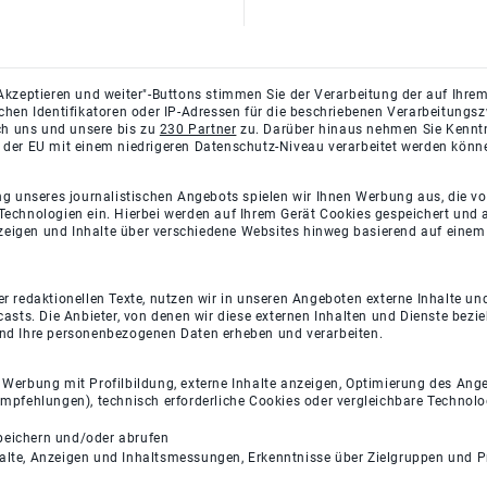
Akzeptieren und weiter"-Buttons stimmen Sie der Verarbeitung der auf Ihrem
ichen Identifikatoren oder IP-Adressen für die beschriebenen Verarbeitun
rch uns und unsere bis zu
230 Partner
zu. Darüber hinaus nehmen Sie Kenntni
 der EU mit einem niedrigeren Datenschutz-Niveau verarbeitet werden könn
ng unseres journalistischen Angebots spielen wir Ihnen Werbung aus, die v
Technologien ein. Hierbei werden auf Ihrem Gerät Cookies gespeichert und
eigen und Inhalte über verschiedene Websites hinweg basierend auf einem 
 redaktionellen Texte, nutzen wir in unseren Angeboten externe Inhalte und
casts. Die Anbieter, von denen wir diese externen Inhalten und Dienste bezi
und Ihre personenbezogenen Daten erheben und verarbeiten.
e Werbung mit Profilbildung, externe Inhalte anzeigen, Optimierung des An
empfehlungen), technisch erforderliche Cookies oder vergleichbare Technolo
peichern und/oder abrufen
halte, Anzeigen und Inhaltsmessungen, Erkenntnisse über Zielgruppen und 