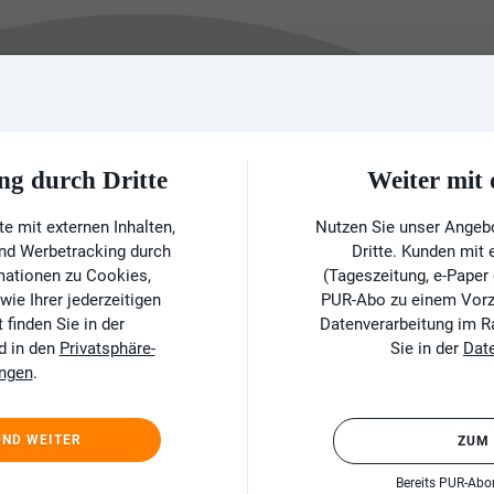
ng durch Dritte
Weiter mi
e mit externen Inhalten,
Nutzen Sie unser Angeb
und Werbetracking durch
Dritte. Kunden mit
rmationen zu Cookies,
(Tageszeitung, e-Paper
ie Ihrer jederzeitigen
PUR-Abo zu einem Vorzu
finden Sie in der
Datenverarbeitung im 
d in den
Privatsphäre-
Sie in der
Dat
ungen
.
UND WEITER
ZUM
Bereits PUR-Ab