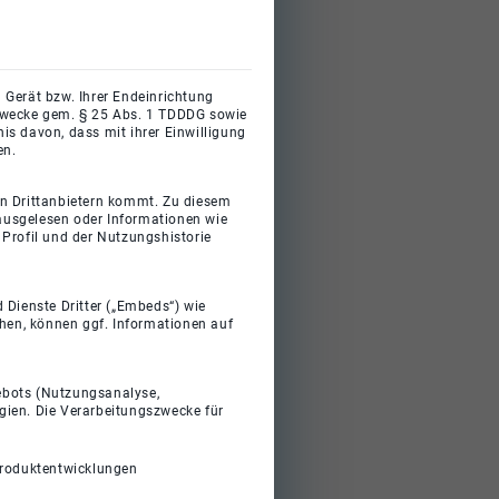
 Gerät bzw. Ihrer Endeinrichtung
gszwecke gem. § 25 Abs. 1 TDDDG sowie
s davon, dass mit ihrer Einwilligung
en.
on Drittanbietern kommt. Zu diesem
 ausgelesen oder Informationen wie
Profil und der Nutzungshistorie
 Dienste Dritter („Embeds“) wie
ehen, können ggf. Informationen auf
gebots (Nutzungsanalyse,
gien. Die Verarbeitungszwecke für
Produktentwicklungen