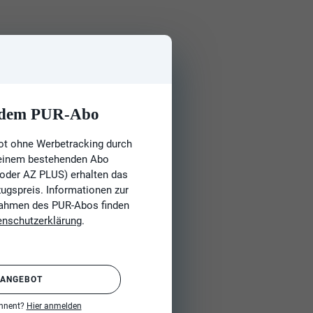
t dem PUR-Abo
ot ohne Werbetracking durch
 einem bestehenden Abo
 oder AZ PLUS) erhalten das
gspreis. Informationen zur
Rahmen des PUR-Abos finden
enschutzerklärung
.
 ANGEBOT
onnent?
Hier anmelden