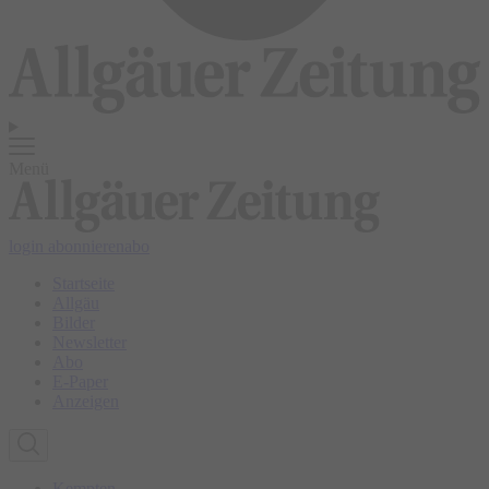
Menü
login
abonnieren
abo
Startseite
Allgäu
Bilder
Newsletter
Abo
E-Paper
Anzeigen
Kempten