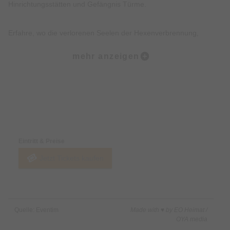
Hinrichtungsstätten und Gefängnis Türme.
Erfahre, wo die verlorenen Seelen der Hexenverbrennung,
Folterei und Hinrichtungen noch heute wahrzunehmen sind.
mehr anzeigen
Erkunde, wo die Tiere des Todes, der Pest und des Unheils bis
heute wachen.
Preise & Zahlungsoptionen
Lausche düstere Geschichten, Legenden, Mythen und wahre
Begebenheiten der Münchner Altstadt.
Eintritt & Preise
Jetzt Tickets kaufen
Freue Dich darüber hinaus über eine Prise Humor, Witz und
kleine Überraschungen.
Nicht inklusive:
Quelle: Eventim
Made with ♥ by EO Heimat /
Innenbesichtigung von Gebäuden.
OYA media