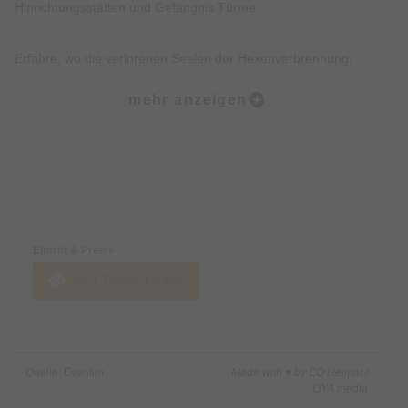
Hinrichtungsstätten und Gefängnis Türme.
Erfahre, wo die verlorenen Seelen der Hexenverbrennung,
Folterei und Hinrichtungen noch heute wahrzunehmen sind.
mehr anzeigen
Erkunde, wo die Tiere des Todes, der Pest und des Unheils bis
heute wachen.
Preise & Zahlungsoptionen
Lausche düstere Geschichten, Legenden, Mythen und wahre
Begebenheiten der Münchner Altstadt.
Eintritt & Preise
Jetzt Tickets kaufen
Freue Dich darüber hinaus über eine Prise Humor, Witz und
kleine Überraschungen.
Nicht inklusive:
Quelle: Eventim
Made with ♥ by EO Heimat /
Innenbesichtigung von Gebäuden.
OYA media