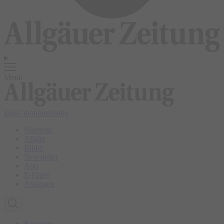
Menü
login
abonnieren
abo
Startseite
Allgäu
Bilder
Newsletter
Abo
E-Paper
Anzeigen
Kempten