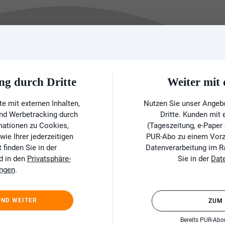
ng durch Dritte
Weiter mi
e mit externen Inhalten,
Nutzen Sie unser Angeb
und Werbetracking durch
Dritte. Kunden mit
rmationen zu Cookies,
(Tageszeitung, e-Paper
ie Ihrer jederzeitigen
PUR-Abo zu einem Vorzu
finden Sie in der
Datenverarbeitung im 
d in den
Privatsphäre-
Sie in der
Dat
ungen
.
UND WEITER
ZUM
Bereits PUR-Ab