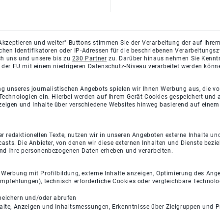
Akzeptieren und weiter"-Buttons stimmen Sie der Verarbeitung der auf Ihrem
ichen Identifikatoren oder IP-Adressen für die beschriebenen Verarbeitun
rch uns und unsere bis zu
230 Partner
zu. Darüber hinaus nehmen Sie Kenntni
 der EU mit einem niedrigeren Datenschutz-Niveau verarbeitet werden könn
ng unseres journalistischen Angebots spielen wir Ihnen Werbung aus, die v
Technologien ein. Hierbei werden auf Ihrem Gerät Cookies gespeichert und
eigen und Inhalte über verschiedene Websites hinweg basierend auf einem 
 redaktionellen Texte, nutzen wir in unseren Angeboten externe Inhalte und
casts. Die Anbieter, von denen wir diese externen Inhalten und Dienste bezi
und Ihre personenbezogenen Daten erheben und verarbeiten.
e Werbung mit Profilbildung, externe Inhalte anzeigen, Optimierung des An
empfehlungen), technisch erforderliche Cookies oder vergleichbare Technolo
peichern und/oder abrufen
halte, Anzeigen und Inhaltsmessungen, Erkenntnisse über Zielgruppen und 