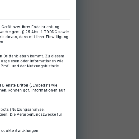
 Gerät bzw. Ihrer Endeinrichtung
gszwecke gem. § 25 Abs. 1 TDDDG sowie
s davon, dass mit ihrer Einwilligung
en.
on Drittanbietern kommt. Zu diesem
 ausgelesen oder Informationen wie
Profil und der Nutzungshistorie
 Dienste Dritter („Embeds“) wie
ehen, können ggf. Informationen auf
gebots (Nutzungsanalyse,
gien. Die Verarbeitungszwecke für
Produktentwicklungen