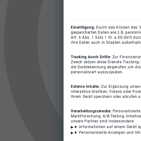
Einwilligung:
Durch das Klicken des "
gespeicherten Daten wie z.B. persönl
Art. 6 Abs. 1 Satz 1 lit. a DS-GVO du
ihre Daten auch in Staaten außerhalb
Tracking durch Dritte:
Zur Finanzieru
Zweck setzen diese Dienste Tracking-
die Gerätekennung abgerufen, um Anz
personalisiert auszuspielen.
Externe Inhalte:
Zur Ergänzung unserer
interaktive Grafiken, Videos oder Pod
Ihrem Gerät speichern oder abrufen 
Verarbeitungszwecke:
Personalisiert
Marktforschung, A/B-Testing, Inhalts
unsere Partner sind insbesondere:
Informationen auf einem Gerät s
Personalisierte Anzeigen und In