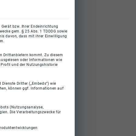
 Gerät bzw. Ihrer Endeinrichtung
gszwecke gem. § 25 Abs. 1 TDDDG sowie
s davon, dass mit ihrer Einwilligung
en.
on Drittanbietern kommt. Zu diesem
 ausgelesen oder Informationen wie
Profil und der Nutzungshistorie
 Dienste Dritter („Embeds“) wie
ehen, können ggf. Informationen auf
gebots (Nutzungsanalyse,
gien. Die Verarbeitungszwecke für
Produktentwicklungen