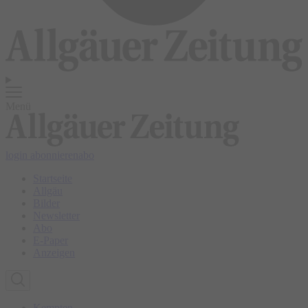
Menü
login
abonnieren
abo
Startseite
Allgäu
Bilder
Newsletter
Abo
E-Paper
Anzeigen
Kempten