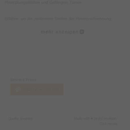
Hinrichtungsstätten und Gefängnis Türme.
Erfahre, wo die verlorenen Seelen der Hexenverbrennung,
Folterei und Hinrichtungen noch heute wahrzunehmen sind.
mehr anzeigen
Erkunde, wo die Tiere des Todes, der Pest und des Unheils bis
heute wachen.
Preise & Zahlungsoptionen
Lausche düstere Geschichten, Legenden, Mythen und wahre
Begebenheiten der Münchner Altstadt.
Eintritt & Preise
Jetzt Tickets kaufen
Freue Dich darüber hinaus über eine Prise Humor, Witz und
kleine Überraschungen.
Nicht inklusive:
Quelle: Eventim
Made with ♥ by EO Heimat /
Innenbesichtigung von Gebäuden.
OYA media