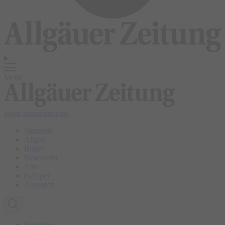
Menü
login
abonnieren
abo
Startseite
Allgäu
Bilder
Newsletter
Abo
E-Paper
Anzeigen
Kempten