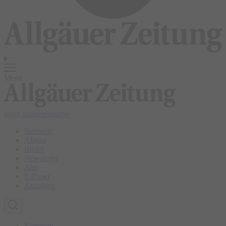
Menü
login
abonnieren
abo
Startseite
Allgäu
Bilder
Newsletter
Abo
E-Paper
Anzeigen
Kempten