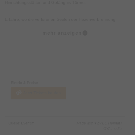
Hinrichtungsstätten und Gefängnis Türme.
Erfahre, wo die verlorenen Seelen der Hexenverbrennung,
Folterei und Hinrichtungen noch heute wahrzunehmen sind.
mehr anzeigen
Erkunde, wo die Tiere des Todes, der Pest und des Unheils bis
heute wachen.
Preise & Zahlungsoptionen
Lausche düstere Geschichten, Legenden, Mythen und wahre
Begebenheiten der Münchner Altstadt.
Eintritt & Preise
Jetzt Tickets kaufen
Freue Dich darüber hinaus über eine Prise Humor, Witz und
kleine Überraschungen.
Nicht inklusive:
Quelle: Eventim
Made with ♥ by EO Heimat /
Innenbesichtigung von Gebäuden.
OYA media